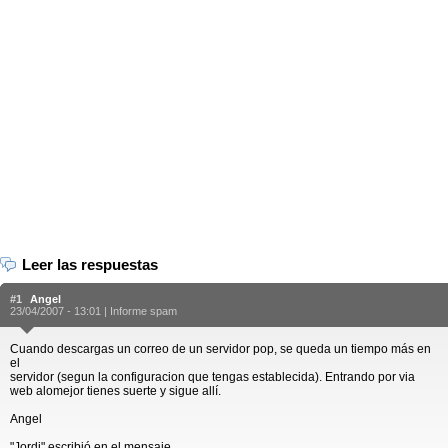
Leer las respuestas
#1
Angel
23/04/2007 - 13:01 |
Informe spam
Cuando descargas un correo de un servidor pop, se queda un tiempo más en
el
servidor (segun la configuracion que tengas establecida). Entrando por via
web alomejor tienes suerte y sigue allí.
Angel
"Jordi" escribió en el mensaje