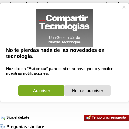
Sábado 08 de agosto - 03:28
Registrar
Conectar
Las cookies de este sitio se usan para personalizar el
contenido y los anuncios, para ofrecer funciones de medios
sociales y para analizar el tráfico. Además, compartimos
información sobre el uso que haga del sitio web con nuestros
partners de medios sociales, de publicidad y de análisis
web.
OK
Foros
Prensa
Videos
Tecnologias
>
Foros
>
Windows Vista
>
la carpeta
la carpeta mis documentos funciona mal
mis documentos funciona mal
08/12/2013 - 22:03 por
adrian14winner
|
Informe spam
¡ Hola ! Quería preguntar porque la carpeta Mis Documentos tiene el
icono de la papelera de reciclaje y al abrirla no muestra los archivos en
su interior, pero al hacer click derecho y luego en propiedades dice un
tamaña de 182GB?? Hago notar que está en un disco rígido particionado
de 500GB en el cual una parte de 40GB esta Windows y en la otra tal
carpeta.
Siga el debate
Tengo una respuesta
Preguntas similare