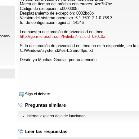
Marca de tiempo del módulo con errores: 4ce7b7bc
Código de excepción: c0000005
Desplazamiento de excepción: 0002bc6b
Versión del sistema operativo: 6.1.7601.2.1.0.768.3
Id. de configuración regional: 14346
.
Lea nuestra declaración de privacidad en línea:
piado ...
http://go.microsoft.com/fwlink/?lin...cid=0x0c0a
Si la declaración de privacidad en línea no está disponible, lea la
C:\Windows\system32\es-ES\erofflps.txt
Desde ya Muchas Gracias por su atención
Siga el debate
Preguntas similare
Internet explorer dejo de funcionar
Leer las respuestas