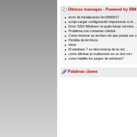
Últimos mensajes - Powered by IBM
error de inicializacion 0xc0000017
script cargar configuración impresoras si el ...
Error 1053 Windows no pudo iniciar servicio ..
Problema con comando chkdsk.
Como mostrar un archivo sin que pueda ser co
Perdida de Archivos
Inicio
El windows 7 se desconecta de la red ...
como eliminar la multisesion en un dvd cd-r
como habilito los juegos de windows?
Palabras claves