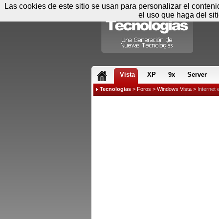
Las cookies de este sitio se usan para personalizar el conten
el uso que haga del sit
RSS & JS
Vista
XP
9x
Server
Tecnologias
>
Foros
>
Windows Vista
>
Internet 