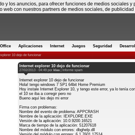
Viernes
ido y los anuncios, para ofrecer funciones de medios sociales y
io web con nuestros partners de medios sociales, de publicidad 
Office
Aplicaciones
Internet
Juegos
Seguridad
Desarro
explorer 10 dejo de funcionar
Internet explorer 10 dejo de funcionar
27/02/2013 - 04:49 por
klaa
|
Informe spam
Internet explorer 10 dejo de funcionar
Hola! tengo windows 7 SP1 64bit Home Premium
Hoy instale Internet Explorer 10, y tengo este error, ya lo tenía co
el 10 se iba a corregir pero no
Bueno aquí les dejo mi error
Firma con problemas:
Nombre del evento de problema: APPCRASH
Nombre de la aplicación: IEXPLORE.EXE
Versión de la aplicación: 10.0.9200.16521
Marca de tiempo de la aplicación: 51207618
Nombre del módulo con errores: dbghelp.dll
Versión del módulo con errores: 6.1.7601.17514