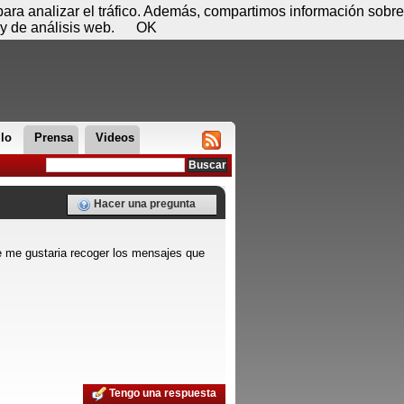
 07 de agosto - 12:53
Registrar
Conectar
 para analizar el tráfico. Además, compartimos información sobre
y de análisis web.
OK
llo
Prensa
Videos
Hacer una pregunta
ue me gustaria recoger los mensajes que
Tengo una respuesta