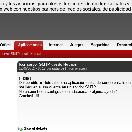
Viernes
ido y los anuncios, para ofrecer funciones de medios sociales y
io web con nuestros partners de medios sociales, de publicidad 
Office
Aplicaciones
Internet
Juegos
Seguridad
Desarro
r server SMTP desde Hotmail
leer server SMTP desde Hotmail
17/05/2012 - 18:17 por
satance
|
Informe spam
¡ Hola !
Deseo utilizar Hotmail como aplicacion unica de correo para lo q
me lleguen a una cuenta en un srvidor SMTP.
No encuentro la configuracion adecuada, ¿alguna ayuda?
Gracias!!!!!!
Siga el debate