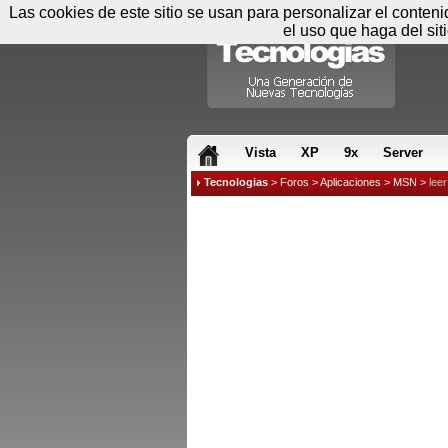
Las cookies de este sitio se usan para personalizar el conten
el uso que haga del sit
RSS & JS
Vista
XP
9x
Server
Tecnologias
>
Foros
>
Aplicaciones
>
MSN
>
lee