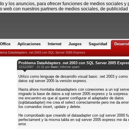
Viernes
ido y los anuncios, para ofrecer funciones de medios sociales y
io web con nuestros partners de medios sociales, de publicidad 
Office
Aplicaciones
Internet
Juegos
Seguridad
Desarro
blema DataAdapters .net 2003 con SQL Server 2005 Express
Problema DataAdapters .net 2003 con SQL Server 2005 Expre
12/11/2007 - 21:31 por
Dani
|
Informe spam
Utilizo como lenguaje de desarrollo visual basic .net 2003 y como
datos sql server 2005 la versión express.
Hasta ahora montaba dataadapters con conexiones a un sql serve
migrado la base de datos a sql server 2005 express y la sorpresa 
me encuentro es que al querer configurar el adaptador de datos
(sqldataadapter) me crea el select correctamente pero me da error
los comandos insert, update y delete.
He comprobado que creando el dataadapter con sql server 2000 f
perfectament y la misma tabla en sql server 2005 express me da
error.