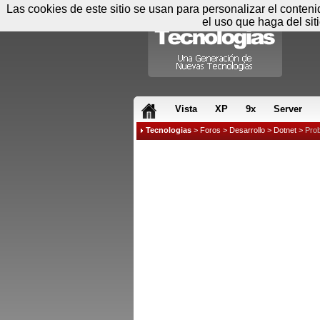
Las cookies de este sitio se usan para personalizar el conten
el uso que haga del sit
RSS & JS
Vista
XP
9x
Server
Tecnologias
>
Foros
>
Desarrollo
>
Dotnet
>
Pro