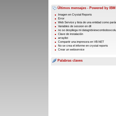
Últimos mensajes - Powered by IBM
Imagen en Crystal Reports
Error
Web Service y lista de una entidad como par
Variables de session en dll
no se despliega mi datagridviewcomboboxcol
Clave de instalación
arraylist
Compartir una impresora en VB.NET
No se crea el informe en crystal reports
Crear un webservice
Palabras claves