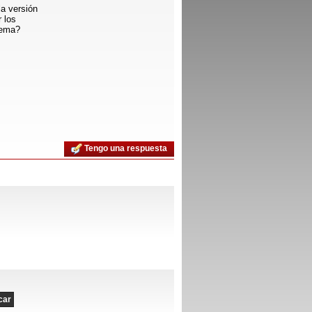
a versión
 los
lema?
Tengo una respuesta