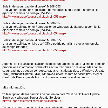
Boletín de seguridad de Microsoft MS08-053
Una vulnerabilidad en Codificador de Windows Media 9 podría permitir la
ejecución remota de código (954156)
http://www.microsoft.com/spain/tech...8-053.mspx
Boletín de seguridad de Microsoft MS08-054
Una vulnerabilidad en el Reproductor de Windows Media podría permitir la
ejecución remota de código (954154)
http://www.microsoft.com/spain/tech...8-054.mspx
Boletín de seguridad de Microsoft MS08-055
Una vulnerabilidad en Microsoft Office podría permitir la ejecución remota
de código (955047)
http://www.microsoft.com/spain/tech...8-055.mspx
Además de las las actualizaciones de seguridad mensuales, Microsoft también
proporciona información sobre otras actualizaciones no relacionadas con la
seguridad, que pueden ser descargadas e instaladas desde Windows Update
(WU), Microsoft Update (MU), Windows Server Update Services (WSUS) y el
Centro de Descargas de Microsoft: www.microsoft.com/downloads
Más información:
**Descripción de los cambios de contenido para 2008 de Software Update
Services y Windows Server Update Services
http://support.microsoft.com/kb/894199/en-us
Actualizaciones nuevas, revisadas y publicadas para productos de Microsoft