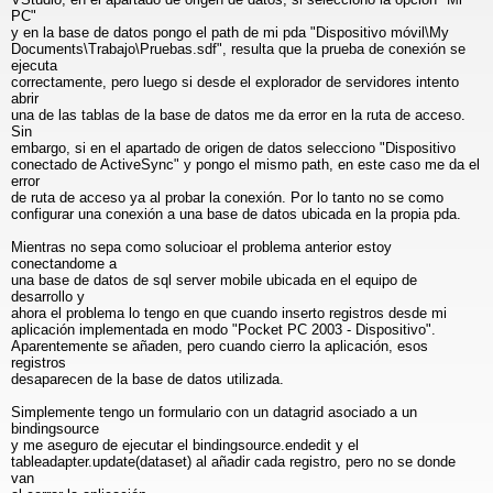
PC"
y en la base de datos pongo el path de mi pda "Dispositivo móvil\My
Documents\Trabajo\Pruebas.sdf", resulta que la prueba de conexión se
ejecuta
correctamente, pero luego si desde el explorador de servidores intento
abrir
una de las tablas de la base de datos me da error en la ruta de acceso.
Sin
embargo, si en el apartado de origen de datos selecciono "Dispositivo
conectado de ActiveSync" y pongo el mismo path, en este caso me da el
error
de ruta de acceso ya al probar la conexión. Por lo tanto no se como
configurar una conexión a una base de datos ubicada en la propia pda.
Mientras no sepa como solucioar el problema anterior estoy
conectandome a
una base de datos de sql server mobile ubicada en el equipo de
desarrollo y
ahora el problema lo tengo en que cuando inserto registros desde mi
aplicación implementada en modo "Pocket PC 2003 - Dispositivo".
Aparentemente se añaden, pero cuando cierro la aplicación, esos
registros
desaparecen de la base de datos utilizada.
Simplemente tengo un formulario con un datagrid asociado a un
bindingsource
y me aseguro de ejecutar el bindingsource.endedit y el
tableadapter.update(dataset) al añadir cada registro, pero no se donde
van