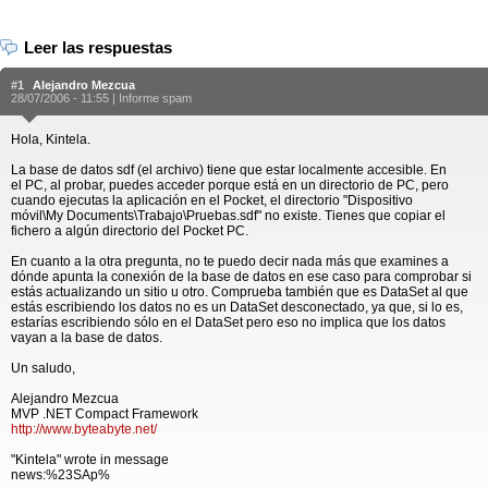
Leer las respuestas
#1
Alejandro Mezcua
28/07/2006 - 11:55 |
Informe spam
Hola, Kintela.
La base de datos sdf (el archivo) tiene que estar localmente accesible. En
el PC, al probar, puedes acceder porque está en un directorio de PC, pero
cuando ejecutas la aplicación en el Pocket, el directorio "Dispositivo
móvil\My Documents\Trabajo\Pruebas.sdf" no existe. Tienes que copiar el
fichero a algún directorio del Pocket PC.
En cuanto a la otra pregunta, no te puedo decir nada más que examines a
dónde apunta la conexión de la base de datos en ese caso para comprobar si
estás actualizando un sitio u otro. Comprueba también que es DataSet al que
estás escribiendo los datos no es un DataSet desconectado, ya que, si lo es,
estarías escribiendo sólo en el DataSet pero eso no implica que los datos
vayan a la base de datos.
Un saludo,
Alejandro Mezcua
MVP .NET Compact Framework
http://www.byteabyte.net/
"Kintela" wrote in message
news:%23SAp%