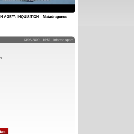
 AGE™: INQUISITION – Matadragones
13/06/2009 - 16:51 |
Informe spam
os
tas