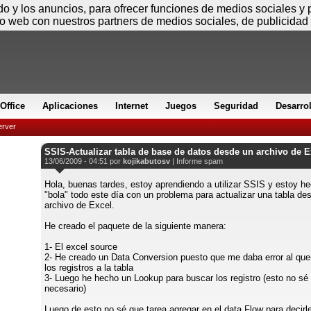
Jueves
ido y los anuncios, para ofrecer funciones de medios sociales y
io web con nuestros partners de medios sociales, de publicidad 
Office
Aplicaciones
Internet
Juegos
Seguridad
Desarro
rver
SSIS-Actualizar tabla de base de datos desde un archivo de E
13/06/2009 - 04:51 por
kojikabutosv
|
Informe spam
Hola, buenas tardes, estoy aprendiendo a utilizar SSIS y estoy h
"bola" todo este día con un problema para actualizar una tabla de
archivo de Excel.
He creado el paquete de la siguiente manera:
1- El excel source
2- He creado un Data Conversion puesto que me daba error al que
los registros a la tabla
3- Luego he hecho un Lookup para buscar los registro (esto no sé 
necesario)
Luego de esto no sé que tarea agregar en el data Flow para decirl