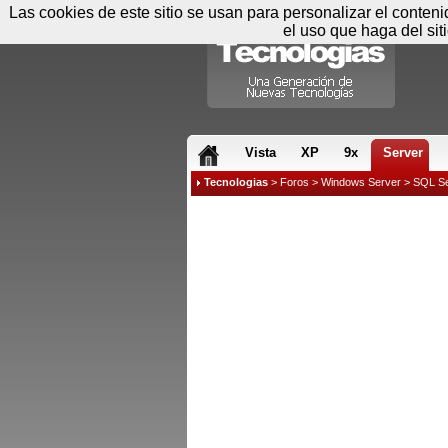
Las cookies de este sitio se usan para personalizar el conten
el uso que haga del sit
RSS & JS
Vista
XP
9x
Server
Tecnologias
>
Foros
>
Windows Server
>
SQL Se