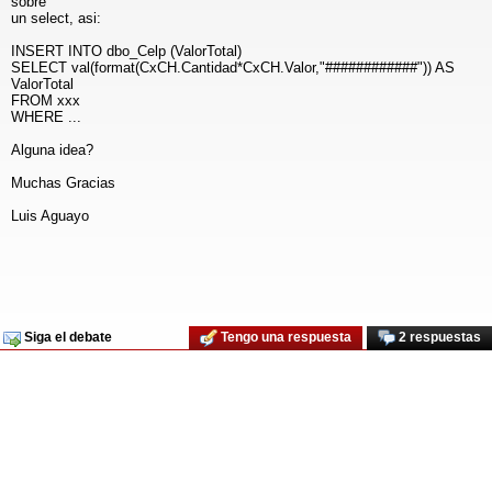
sobre
un select, asi:
INSERT INTO dbo_Celp (ValorTotal)
SELECT val(format(CxCH.Cantidad*CxCH.Valor,"############")) AS
ValorTotal
FROM xxx
WHERE ...
Alguna idea?
Muchas Gracias
Luis Aguayo
Siga el debate
Tengo una respuesta
2 respuestas