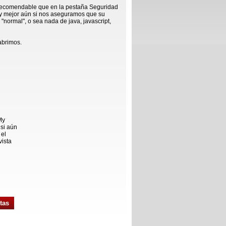
 recomendable que en la pestaña Seguridad
y mejor aún si nos aseguramos que su
normal", o sea nada de java, javascript,
abrimos.
My
 si aún
 el
vista
tas