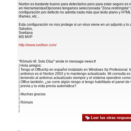
Norton es bastante bueno para detectarlos pero para estar seguro es
en Herramientas/Opciones tengamos seleccionada "Zona restringida" 
configuración por defecto no admita nada más que texto plano y HTML "
iframes, etc...
Esta configuración no nos protege si un virus viene en un adjunto y lo 
Saludos,
Svetlana
MS MVP
http://www.svetlian.com/
"Rómulo M. Soto Díaz" wrote in message news:#
| Hola amigos:
| Tengo el OfficeXp en español instalado en Windows Xp Profesional. 
| antivirus es el Norton 2003 y lo mantengo actualizado. Mi consulta es
| teniendo al antivirus actualizado siempre y el sistema operativo como
| Office también, ¿se corre algún riesgo si tengo habilitado el panel de 
| previa y la vista previa automática?.
|
| Muchas gracias
|
| Rómulo
|
|
Leer las otras respues