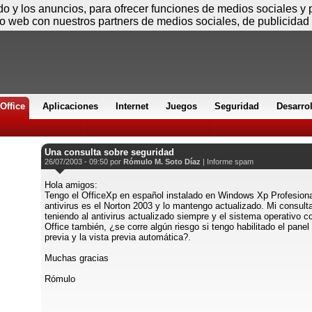
Sábado
ido y los anuncios, para ofrecer funciones de medios sociales y
io web con nuestros partners de medios sociales, de publicidad 
Office
Aplicaciones
Internet
Juegos
Seguridad
Desarro
Una consulta sobre seguridad
26/07/2003 - 09:50 por
Rómulo M. Soto Díaz
|
Informe spam
Hola amigos:
Tengo el OfficeXp en español instalado en Windows Xp Profesion
antivirus es el Norton 2003 y lo mantengo actualizado. Mi consult
teniendo al antivirus actualizado siempre y el sistema operativo c
Office también, ¿se corre algún riesgo si tengo habilitado el panel
previa y la vista previa automática?.
Muchas gracias
Rómulo