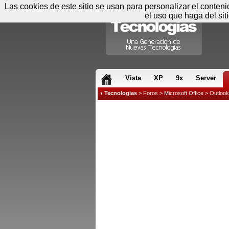
Las cookies de este sitio se usan para personalizar el conten
el uso que haga del sit
RSS & JS
Vista
XP
9x
Server
Tecnologias
>
Foros
>
Microsoft Office
>
Outlook