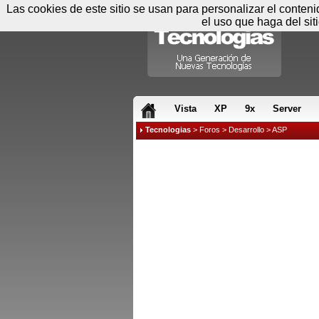
Las cookies de este sitio se usan para personalizar el conten
el uso que haga del sit
RSS & JS
Vista
XP
9x
Server
Tecnologias
>
Foros
>
Desarrollo
>
ASP