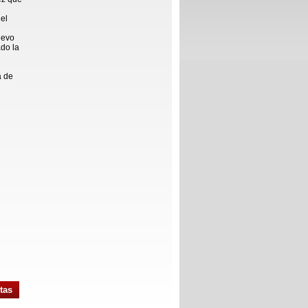
del
uevo
ado la
a de
tas