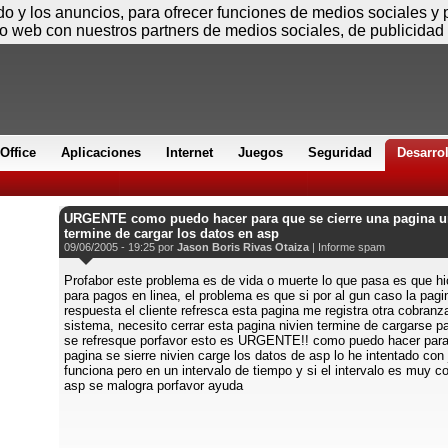
Sábado
ido y los anuncios, para ofrecer funciones de medios sociales y
io web con nuestros partners de medios sociales, de publicidad 
Office
Aplicaciones
Internet
Juegos
Seguridad
Desarro
URGENTE como puedo hacer para que se cierre una pagina u
termine de cargar los datos en asp
09/06/2005 - 19:25 por
Jason Boris Rivas Otaiza
|
Informe spam
Profabor este problema es de vida o muerte lo que pasa es que h
para pagos en linea, el problema es que si por al gun caso la pagi
respuesta el cliente refresca esta pagina me registra otra cobranz
sistema, necesito cerrar esta pagina nivien termine de cargarse p
se refresque porfavor esto es URGENTE!! como puedo hacer para
pagina se sierre nivien carge los datos de asp lo he intentado con 
funciona pero en un intervalo de tiempo y si el intervalo es muy co
asp se malogra porfavor ayuda