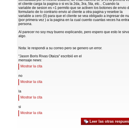
el cliente carga la pagina o si es la 2da, 3ra, 5ta, etc... Cuando la
variable de sesion es =1 permito que se activen los botones de envio 
formulario de lo contrario envio al cliente a otra pagina y resetoe la
variable a cero (0) para que el cliente se vea obligado a ingresar de n
(por primera vez ) a la pagina en la cual cuento cuantas veces ha entr
persona.
Al parecer no soy muy bueno explicando, pero espero que esto le sirv
algo.
Nota: le respondi a su correo pero se genero un error.
"Jason Boris Rivas Otaiza" escribió en el
mensaje news:
Mostrar la cita
no
Mostrar la cita
la
Mostrar la cita
si
Mostrar la cita
Leer las otras respues