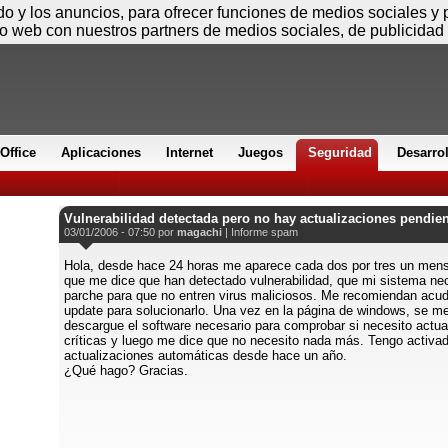
Viernes
ido y los anuncios, para ofrecer funciones de medios sociales y
io web con nuestros partners de medios sociales, de publicidad 
Office
Aplicaciones
Internet
Juegos
Seguridad
Desarro
Vulnerabilidad detectada pero no hay actualizaciones pendie
03/01/2006 - 07:50 por
magachi
|
Informe spam
Hola, desde hace 24 horas me aparece cada dos por tres un men
que me dice que han detectado vulnerabilidad, que mi sistema ne
parche para que no entren virus maliciosos. Me recomiendan acud
update para solucionarlo. Una vez en la página de windows, se m
descargue el software necesario para comprobar si necesito actua
críticas y luego me dice que no necesito nada más. Tengo activad
actualizaciones automáticas desde hace un año.
¿Qué hago? Gracias.