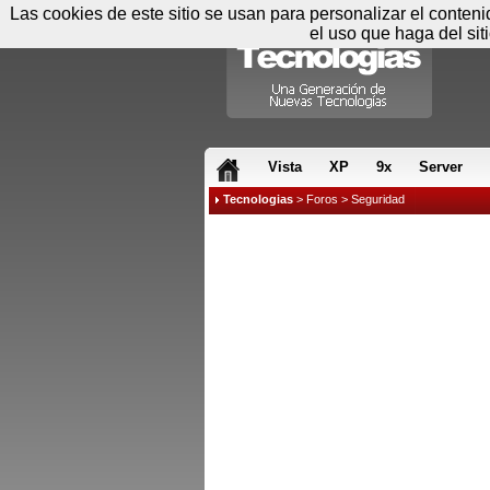
Las cookies de este sitio se usan para personalizar el conten
el uso que haga del sit
RSS & JS
Vista
XP
9x
Server
Tecnologias
>
Foros
>
Seguridad