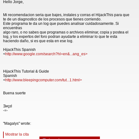
Hello Jorge,
Mi recomendacion seria que bajes, instales y corras el HijackThis para que
te de un diagnostico de los procesos que tienes corriendo.
Este programa te da un log que puedes analisar cuidadosamente. Si
encuentras
algo raro, o no sabes que programas o archivos eliminar, copia y postea el
log, y los expertos del foro podran ayudarte a eliminar lo que te esta
haciendo daño, si es que esta en ese log.
HijackThis Spanish
<
http://www.google.com/search?hl=en&...ang_es>
HijackThis Tutorial & Guide
Spanish
<
http://www.bleepingcomputer.com/tut...1.html>
Buena suerte
Ǝиçεl
-=-
"Magalys" wrote:
Mostrar la cita