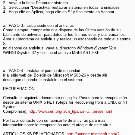
2.. Vaya a la ficha Restaurar sistema
3.. Seleccionar "Desactivar restaurar sistema en todas la unidades
4.. Haga clic en Aplicar, haga clic en Sí y finalmente en Aceptar
a.. PASO 3.- Escaneado con el antivirus
Como siempre, compruebe que dispone de las última versión de su
fabricante de antivirus, para detectar los últimos virus y sus variantes.
Abra su programa de antivirus y realice un escaneado de todo el sistema.
Si
no dispone de antivirus, vaya al directorio \Windows\System32 o
\WINNT\System32 y elimine el archivo MSBLAST.EXE.
a.. PASO 4.- Instalar el parche de seguridad
Ir al sitio web del Boletín de Microsoft MS03-26 y desde allí
descargue el parche e instalelo en el sistema
RECUPERACIÓN:
Consulte el siguiente documento en inglés: Pasos para la recuperación
desde un sitema UNIX o NET (Steps for Recovering from a UNIX or NT
System
Compromise).
http://www.cert.org/tech_tips/win-U...omise.html
Por favor contacte con su fabricante de antivirus para más
información sobre la recuperación ante el ataque de este virus.
ARTICULOS KB RELACIONADOS :
http://support.microsoft.com/?