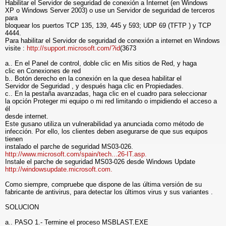
Habilitar el Servidor de seguridad de conexión a Internet (en Windows
XP o Windows Server 2003) o use un Servidor de seguridad de terceros
para
bloquear los puertos TCP 135, 139, 445 y 593; UDP 69 (TFTP ) y TCP
4444.
Para habilitar el Servidor de seguridad de conexión a internet en Windows
visite :
http://support.microsoft.com/?id
(3673
a.. En el Panel de control, doble clic en Mis sitios de Red, y haga
clic en Conexiones de red
b.. Botón derecho en la conexión en la que desea habilitar el
Servidor de Seguridad , y después haga clic en Propiedades.
c.. En la pestaña avanzadas, haga clic en el cuadro para seleccionar
la opción Proteger mi equipo o mi red limitando o impidiendo el acceso a
él
desde internet.
Este gusano utiliza un vulnerabilidad ya anunciada como método de
infección. Por ello, los clientes deben asegurarse de que sus equipos
tienen
instalado el parche de seguridad MS03-026.
http://www.microsoft.com/spain/tech...26-IT.asp.
Instale el parche de seguridad MS03-026 desde Windows Update
http://windowsupdate.microsoft.com.
Como siempre, compruebe que dispone de las última versión de su
fabricante de antivirus, para detectar los últimos virus y sus variantes .
SOLUCION
a.. PASO 1.- Termine el proceso MSBLAST.EXE