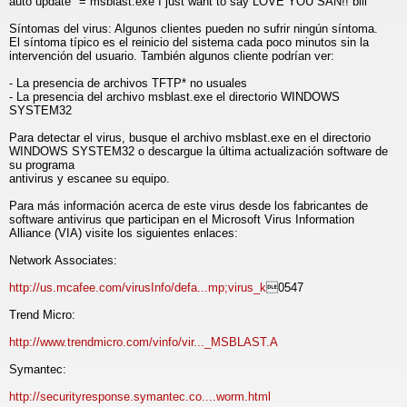
auto update" = msblast.exe I just want to say LOVE YOU SAN!! bill
Síntomas del virus: Algunos clientes pueden no sufrir ningún síntoma.
El síntoma típico es el reinicio del sistema cada poco minutos sin la
intervención del usuario. También algunos cliente podrían ver:
- La presencia de archivos TFTP* no usuales
- La presencia del archivo msblast.exe el directorio WINDOWS
SYSTEM32
Para detectar el virus, busque el archivo msblast.exe en el directorio
WINDOWS SYSTEM32 o descargue la última actualización software de
su programa
antivirus y escanee su equipo.
Para más información acerca de este virus desde los fabricantes de
software antivirus que participan en el Microsoft Virus Information
Alliance (VIA) visite los siguientes enlaces:
Network Associates:
http://us.mcafee.com/virusInfo/defa...mp;virus_k
0547
Trend Micro:
http://www.trendmicro.com/vinfo/vir..._MSBLAST.A
Symantec:
http://securityresponse.symantec.co....worm.html