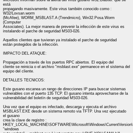
está
propagando masivamente. Este virus también conocido como :
W32/Lovsan.worm
(McAfee), WORM_MSBLAST.A (Trendmicro), Win32.Posa.Worm
(Computer
Associates). La mejor manera de prevenir la infección de este virus es
instalando el parche de seguridad MS03-026.
Aquellos clientes que tuvieran ya instalado el parche de seguridad
están protegidos de la infección.
IMPACTO DEL ATAQUE:
Propagación a través de los puertos RPC abiertos. El equipo del
cliente se reinicia o el archivo "msblast.exe" permanece en el sistema del
equipo del cliente.
DETALLES TECNICOS:
Este gusano escanea un rango de direcciones IP para buscar sistemas
vulnerables con el puerto 135 TCP. El gusano intenta aprovecharse de la
vulnerabilidad del boletín de seguridad MS03-026.
Una vez que el equipo es infectado, descarga y ejecuta el archivo
MSBLAST.EXE desde un sistema remoto via TFTP. Una vez ejecutado
el gusano
crea la clave de registro :
HKEY_LOCAL_MACHINE\SOFTWARE\Microsoft\Windows\CurrentVersion
"windows