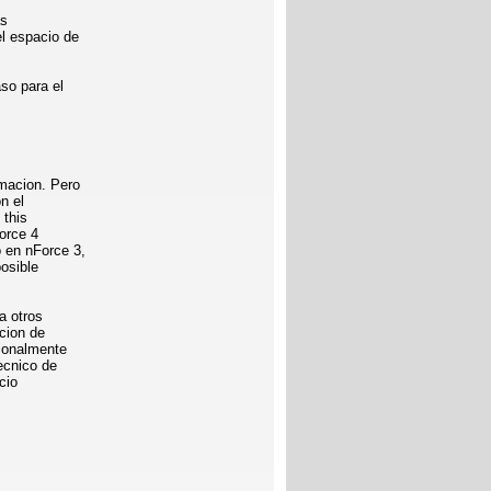
as
l espacio de
so para el
rmacion. Pero
n el
 this
Force 4
 en nForce 3,
osible
a otros
cion de
rsonalmente
ecnico de
cio