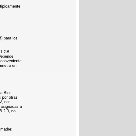
 tipicamente
) para los
e 1 GB
 Depende
 conveniente
rametro en
la Bios.
 por otras
V, nos
 asignadas a
B 2.0, no
 madre: