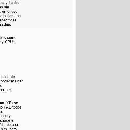
ia y fluidez
an sin
, en el uso
e palian con
specificas
 muchos
 bits como
re y CPU's
taques de
 poder marcar
el
porta el
umo (XP) se
odo PAE todos
de
cados y
exisge el
AE, pero un
bits, pero