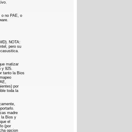
ivo.
s o no PAE, o
ware.
 AMD). NOTA:
tel, pero su
casusitica.
que matizar
5 y 925.
 tanto la Bios
remapeo
PAE,
ientes) por
ble toda la
icamente,
portarlo.
lacas madre
 la Bios y
 que el
lo (por
icha opcion