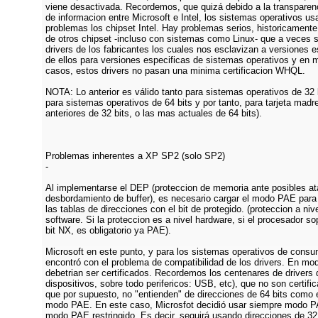
viene desactivada. Recordemos, que quizá debido a la transparenc
de informacion entre Microsoft e Intel, los sistemas operativos us
problemas los chipset Intel. Hay problemas serios, historicamente
de otros chipset -incluso con sistemas como Linux- que a veces s
drivers de los fabricantes los cuales nos esclavizan a versiones e
de ellos para versiones especificas de sistemas operativos y en
casos, estos drivers no pasan una minima certificacion WHQL.
NOTA: Lo anterior es válido tanto para sistemas operativos de 32
para sistemas operativos de 64 bits y por tanto, para tarjeta mad
anteriores de 32 bits, o las mas actuales de 64 bits).
Problemas inherentes a XP SP2 (solo SP2)
-
Al implementarse el DEP (proteccion de memoria ante posibles a
desbordamiento de buffer), es necesario cargar el modo PAE para
las tablas de direcciones con el bit de protegido. (proteccion a niv
software. Si la proteccion es a nivel hardware, si el procesador so
bit NX, es obligatorio ya PAE).
Microsoft en este punto, y para los sistemas operativos de cons
encontró con el problema de compatibilidad de los drivers. En m
debetrian ser certificados. Recordemos los centenares de drivers 
dispositivos, sobre todo perifericos: USB, etc), que no son certifi
que por supuesto, no "entienden" de direcciones de 64 bits como 
modo PAE. En este caso, Microsfot decidió usar siempre modo P
modo PAE restringido. Es decir, seguirá usando direcciones de 32 