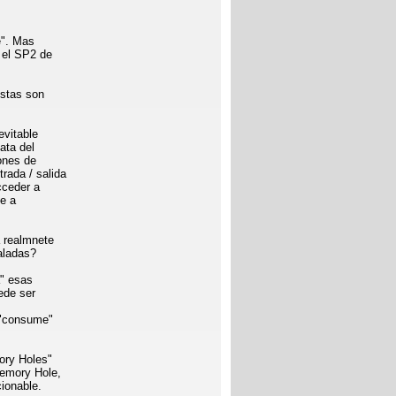
e". Mas
 el SP2 de
estas son
evitable
ata del
ones de
ada / salida
cceder a
ce a
 realmnete
aladas?
a" esas
ede ser
s "consume"
ory Holes"
Memory Hole,
ionable.