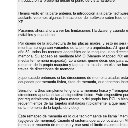
Introduccion al problema desde el punto de vista hardware.
-
Hemos visto en la parte anterior, la introdccion a la parte "softwar
adelante veremos algunas limitaciones del software sobre todo en
XP.
Pasemos ahora ahora a ver las limitaciones Hardware, y cuando 
evitables y cuando no.
Por diseño de la arquitectura de las placas madre, y esto no será 
mientras se siga con variantes de la primera arquitectura AT que d
año 82, todos los recursos accesibles de la maquina usan direcci
memoria. Su acceso es mediante MMIO (Memory Mapped I/O: entr
mediante memoria mapeada). Lo anterior, quiere decir, que para a
recursos de la propia maquina y tarjetas instaladas en ella, se ha
traves de direcciones de memoria.
¿que sucede entonces si las direcciones de memoria usadas está
ocupadas por memoria fisica, tiras de memoria, que tenemos inst
Sencillo: la Bios simplemente ignora la memoria fisica y "remape
direcciones apuntandolas al dispositivo fisico. Este dispositivo pu
por requerimientos de la placa madre, o del propio bus PCI, o bien
requerimientos de las tarjetas instaladas (tipicamente la que ma
es la memoria de la tarjeta de video).
Este remapeo de memoria es lo que tecnicmaente se llama "Mem
(agujeros de memoria). Cuando el sistema operativo localiza un 
termina el recuento de memoria y ese será el limite maximo direcc