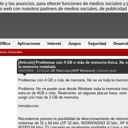
Sábado
ido y los anuncios, para ofrecer funciones de medios sociales y
io web con nuestros partners de medios sociales, de publicidad 
Office
Aplicaciones
Internet
Juegos
Seguridad
Desarro
iones Generales
[Articulo] Problemas con 4 GB o más de memoria fisica. No s
la memoria instalada
26/07/2005 - 16:03 por
JM Tella Llop [MVP Windows]
|
Informe spam
Problemas con 4 GB o más de memoria. No se ve toda la memoria
Problema: No se puede usar desde Windows toda la memoria inst
esta es de 4GB o más. Realmente, en algunas placas base, este
surgir con mas de 2 GB de memoria.
Introduccion
Recordemos primero la posibilidad de direccionamiento de memori
sistemas de 32 y 64 bits (XP 32 bits, W2000/W2003 32 bits, XP 6
W2003 64 bits). El concepto es igualmente ampliabla a Linux y ot