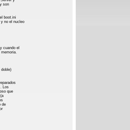
 y son
l boot.ini
y no el nucleo
y cuando el
e memoria.
 doble)
preparados
s. Los
doso que
 (a
os
o de
or