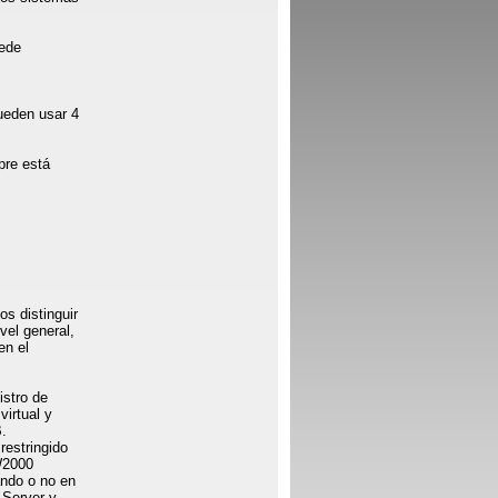
uede
ueden usar 4
pre está
s distinguir
vel general,
en el
istro de
virtual y
B.
restringido
W2000
ando o no en
Server y