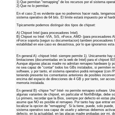
1) Que permitan "remapping" de los recursos por el sistema operat
2) Que no lo permitan.
En el caso 2) es evidente que no podremos hacer nada, tengamo
sistema operativo de 64 bits. El limite estará impuesto por el hard
Tipicamente podemos distinguir dos tipos de chipset:
A) Chipset Intel (para procesadores Intel).
B) Chipset no Intel -VIA, SiS, nForce, AMD- (para procesadores
nForce soporta (segun su documentacion) tambien procesadores In
estabilidad en ese caso es desastrosa, por lo que ignoramos esta 
En general A) -chipset Intel- siempre permite 1). Unicamente hay 
limitaciones (documentadas en la web de Intel) para el chipset 91
Aunque algunas placas madre no admitan remapeo hardware (y por
no sea capaz de "contar" todos los GBs instalados, si permiten 
software, y por tanto, el sistema operativo podrá remapear (con /
teniendo presente los comentarios anteriores de posibles inconven
encima del espacio de direcciones de 4 GB y por tanto, ser accesi
memoria instalada.
En general B) -chipse *no* Intel- no permite remapeo sofware. Un
algunas variantes de chipset, en particular el NorthBridge, debe so
Lo primero, recordar que la Bios, siempre por defecto en estas p
asume que NO es posible el remapeo. Por tanto hay que entrar en
localizar la opcion de "remapping". Si la tiene, puede, solo puede,
sistema operativo sea capaz de usarlo y ademas debemos activar
defecto, en la actualidad, en las placas madre probadas por mi, d