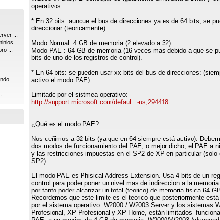
operativos.
* En 32 bits: aunque el bus de direcciones ya es de 64 bits, se p
direccionar (teoricamente):
rver ...
inios.
Modo Normal: 4 GB de memoria (2 elevado a 32)
ro ...
Modo PAE : 64 GB de memoria (16 veces mas debido a que se p
bits de uno de los registros de control).
* En 64 bits: se pueden usar xx bits del bus de direcciones: (siem
ando
activo el modo PAE)
.
Limitado por el sistmea operativo:
http://support.microsoft.com/defaul...-us;294418
¿Qué es el modo PAE?
Nos ceñimos a 32 bits (ya que en 64 siempre está activo). Debemo
dos modos de funcionamiento del PAE, o mejor dicho, el PAE a ni
y las restricciones impuestas en el SP2 de XP en particular (solo 
SP2).
El modo PAE es Phisical Address Extension. Usa 4 bits de un reg
control para poder poner un nivel mas de indireccion a la memoria 
por tanto poder alcanzar un total (teorico) de memoria fisica 64 G
Recordemos que este limite es el teorico que posteriormente está 
por el sistema operativo. W2000 / W2003 Server y los sistemas 
Profesional, XP Profesional y XP Home, están limitados, funcion
PAE, a un maximi de 4 GB de memoria. W2000/W2003 Advanced 