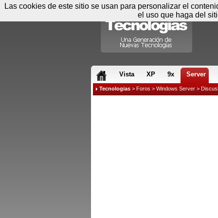
Las cookies de este sitio se usan para personalizar el conten
el uso que haga del sit
RSS & JS
Vista
XP
9x
Server
Tecnologias
>
Foros
>
Windows Server
>
Discus