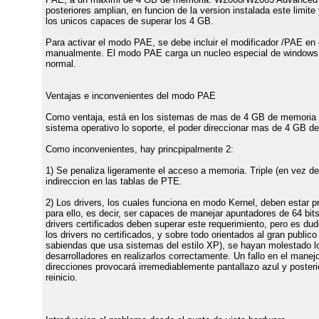
posteriores amplian, en funcion de la version instalada este limite
los unicos capaces de superar los 4 GB.
Para activar el modo PAE, se debe incluir el modificador /PAE en e
manualmente. El modo PAE carga un nucleo especial de windows 
normal.
Ventajas e inconvenientes del modo PAE
Como ventaja, está en los sistemas de mas de 4 GB de memoria 
sistema operativo lo soporte, el poder direccionar mas de 4 GB d
Como inconvenientes, hay princpipalmente 2:
1) Se penaliza ligeramente el acceso a memoria. Triple (en vez de
indireccion en las tablas de PTE.
2) Los drivers, los cuales funciona en modo Kernel, deben estar 
para ello, es decir, ser capaces de manejar apuntadores de 64 bit
drivers certificados deben superar este requerimiento, pero es du
los drivers no certificados, y sobre todo orientados al gran publico
sabiendas que usa sistemas del estilo XP), se hayan molestado l
desarrolladores en realizarlos correctamente. Un fallo en el manej
direcciones provocará irremediablemente pantallazo azul y posteri
reinicio.