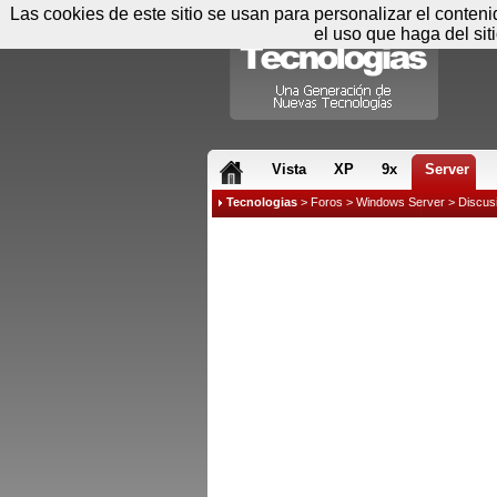
Las cookies de este sitio se usan para personalizar el conten
el uso que haga del sit
RSS & JS
Vista
XP
9x
Server
Tecnologias
>
Foros
>
Windows Server
>
Discus