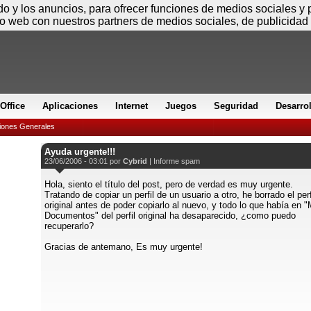
Jueves
ido y los anuncios, para ofrecer funciones de medios sociales y
io web con nuestros partners de medios sociales, de publicidad 
Office
Aplicaciones
Internet
Juegos
Seguridad
Desarro
iones Generales
Ayuda urgente!!!
23/06/2006 - 03:01 por
Cybrid
|
Informe spam
Hola, siento el título del post, pero de verdad es muy urgente.
Tratando de copiar un perfil de un usuario a otro, he borrado el perf
original antes de poder copiarlo al nuevo, y todo lo que había en "
Documentos" del perfil original ha desaparecido, ¿como puedo
recuperarlo?
Gracias de antemano, Es muy urgente!