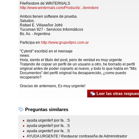
FileRestore de WINTERNALS
http://www.winternals.com/Products/...ilerestore
Ambos tienen software de prueba.
Saludos.
Rafael E. Villaseñor Jofré
Tucuman 927 - Servicios Informáticos
Bs. As. - Argentina
Participa en
http://www.grupoitpro.com.ar
"Cybrid" escribió en el mensaje
news:
Hola, siento el título del post, pero de verdad es muy urgente.
Tratando de copiar un perfil de un usuario a otro, he borrado el perfil
original antes de poder copiarlo al nuevo, y todo lo que había en "Mis
Documentos" del perfil original ha desaparecido, ¿como puedo
recuperarlo?
Gracias de antemano, Es muy urgente!
Leer las otras respues
Preguntas similares
ayuda urgente!! por fa.. :S
ayuda urgente!! por fa.. :S
ayuda urgente!! por fa.. :S
AYUDA URGENTE ! Restaurar contraseña de Administrador