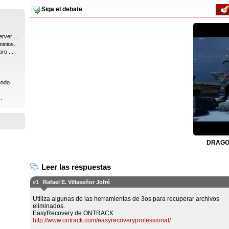
Siga el debate
rver ...
inios.
ro ...
ando
.
DRAGON
Leer las respuestas
#1
Rafael E. Villaseñor Jofré
Utiliza algunas de las herramientas de 3os para recuperar archivos
eliminados.
EasyRecovery de ONTRACK
http://www.ontrack.com/easyrecoveryprofessional/