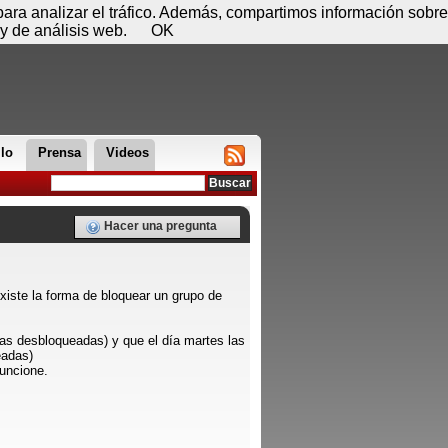
 07 de agosto - 18:46
Registrar
Conectar
 para analizar el tráfico. Además, compartimos información sobre
y de análisis web.
OK
llo
Prensa
Videos
Hacer una pregunta
existe la forma de bloquear un grupo de
das desbloqueadas) y que el día martes las
eadas)
uncione.