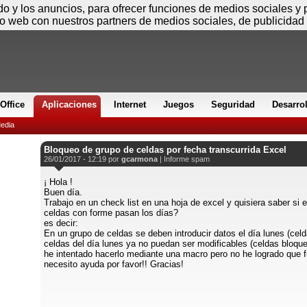
Viernes
ido y los anuncios, para ofrecer funciones de medios sociales y
io web con nuestros partners de medios sociales, de publicidad 
Office
Aplicaciones
Internet
Juegos
Seguridad
Desarro
edia
Bloqueo de grupo de celdas por fecha transcurrida Excel
26/01/2017 - 12:19 por
gcarmona
|
Informe spam
¡ Hola !
Buen día.
Trabajo en un check list en una hoja de excel y quisiera saber si 
celdas con forme pasan los días?
es decir:
En un grupo de celdas se deben introducir datos el día lunes (cel
celdas del día lunes ya no puedan ser modificables (celdas bloqu
he intentado hacerlo mediante una macro pero no he logrado que f
necesito ayuda por favor!! Gracias!