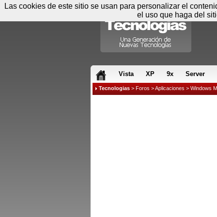
Las cookies de este sitio se usan para personalizar el conten
el uso que haga del sit
RSS & JS
Vista
XP
9x
Server
Tecnologias
>
Foros
>
Aplicaciones
>
Windows M