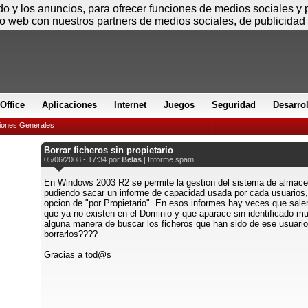
Sábado
ido y los anuncios, para ofrecer funciones de medios sociales y
io web con nuestros partners de medios sociales, de publicidad 
Office
Aplicaciones
Internet
Juegos
Seguridad
Desarro
iones Generales
Borrar ficheros sin propietario
05/06/2008 - 17:34 por
Belas
|
Informe spam
En Windows 2003 R2 se permite la gestion del sistema de almac
pudiendo sacar un informe de capacidad usada por cada usuarios,
opcion de "por Propietario". En esos informes hay veces que sale
que ya no existen en el Dominio y que aparace sin identificado mu
alguna manera de buscar los ficheros que han sido de ese usuario
borrarlos????
Gracias a tod@s