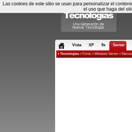
Las cookies de este sitio se usan para personalizar el conten
el uso que haga del sit
RSS & JS
Vista
XP
9x
Server
Tecnologias
>
Foros
>
Windows Server
>
Discus