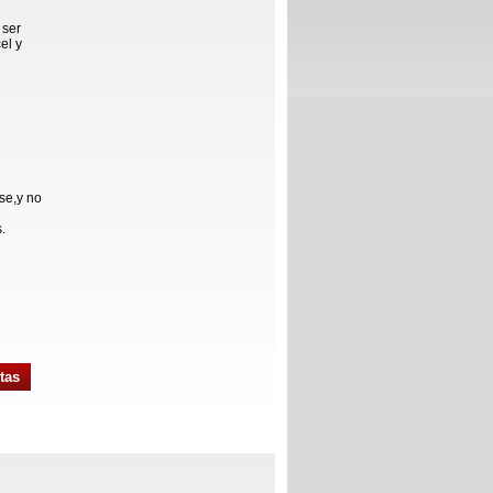
 ser
el y
se,y no
.
tas