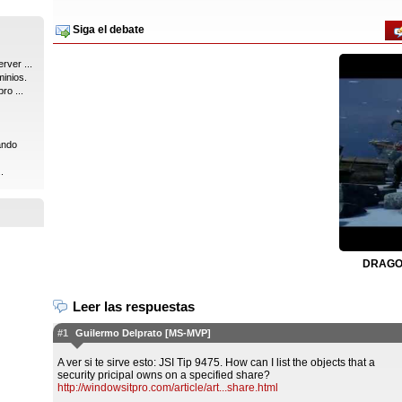
Siga el debate
rver ...
inios.
ro ...
ando
.
DRAGON
Leer las respuestas
#1
Guilermo Delprato [MS-MVP]
A ver si te sirve esto: JSI Tip 9475. How can I list the objects that a
security pricipal owns on a specified share?
http://windowsitpro.com/article/art...share.html