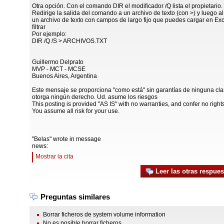
Otra opción. Con el comando DIR el modificador /Q lista el propietario.
Redirige la salida del comando a un archivo de texto (con >) y luego al
un archivo de texto con campos de largo fijo que puedes cargar en Exc
filtrar
Por ejemplo:
DIR /Q /S > ARCHIVOS.TXT
Guillermo Delprato
MVP - MCT - MCSE
Buenos Aires, Argentina
Este mensaje se proporciona "como está" sin garantías de ninguna cla
otorga ningún derecho. Ud. asume los riesgos
This posting is provided "AS IS" with no warranties, and confer no rights
You assume all risk for your use.
"Belas" wrote in message
news:
Mostrar la cita
Leer las otras respues
Preguntas similares
Borrar ficheros de system volume information
No es posible borrar ficheros