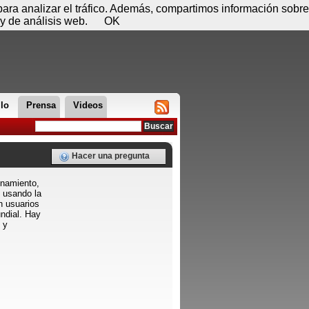
 08 de agosto - 00:35
Registrar
Conectar
 para analizar el tráfico. Además, compartimos información sobre
y de análisis web.
OK
llo
Prensa
Videos
Hacer una pregunta
enamiento,
 usando la
n usuarios
ndial. Hay
 y