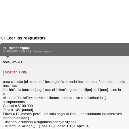
Leer las respuestas
#1
Héctor Miguel
03/08/2004 - 09:43 |
Informe spam
hola, Wölkl !
Mostrar la cita
para calcular [el monto de] los pagos 'cobrando' los intereses 'por adela'... solo
necesias...
'decirle' a la funcion [pago] que el 'ulimo' argumento [tipo] es 1 [uno]... con lo
cual...
el monto 'inicial' =>real<= del financiamiento... 'se ve disminuido' ;)
si suponemos:
Capital = $100.000
Tasa = 14% [anual]
Plazo = 12 [meses 'pero'... un solo pago 'al final'... descontando los intereses
'por adelantado']
- usando la funcion =Pago(tasa;nper;va;vf;tipo)
- la formula: =Pago((1+(Tasa/12))^Plazo-1;1;;-Capital;1)