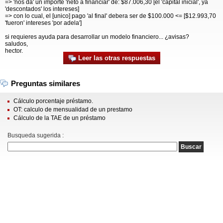
=> 'nos da' un importe 'neto a financiar' de: $87.006,30 [el 'capital inicial', ya
'descontados' los intereses]
=> con lo cual, el [unico] pago 'al final' debera ser de $100.000 <= [$12.993,70
'fueron' intereses 'por adela']
si requieres ayuda para desarrollar un modelo financiero... ¿avisas?
saludos,
hector.
Leer las otras respuestas
Preguntas similares
Cálculo porcentaje préstamo.
OT: calculo de mensualidad de un prestamo
Cálculo de la TAE de un préstamo
Busqueda sugerida :