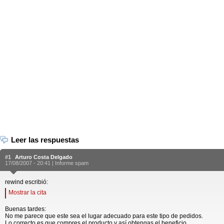
Leer las respuestas
#1
Arturo Costa Delgado
17/08/2007 - 20:41 |
Informe spam
rewind escribió:
Mostrar la cita
Buenas tardes:
No me parece que este sea el lugar adecuado para este tipo de pedidos.
Lo correcto es que compres el producto y así obtengas el beneficio