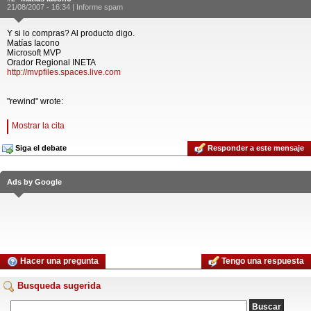
21/08/2007 - 16:34 |
Informe spam
Y si lo compras? Al producto digo.
Matías Iacono
Microsoft MVP
Orador Regional INETA
http://mvpfiles.spaces.live.com
"rewind" wrote:
Mostrar la cita
Siga el debate
Responder a este mensaje
Ads by Google
Hacer una pregunta
Tengo una respuesta
Busqueda sugerida