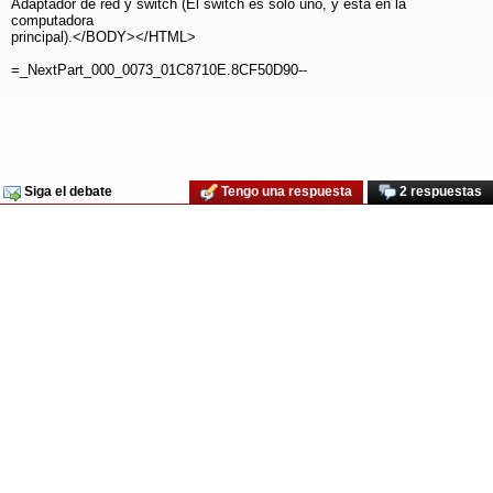
Adaptador de red y switch (El switch es sólo uno, y está en la
computadora
principal).</BODY></HTML>
=_NextPart_000_0073_01C8710E.8CF50D90--
Siga el debate
Tengo una respuesta
2 respuestas