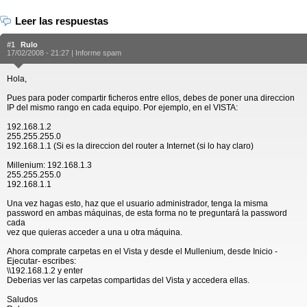
Leer las respuestas
#1
Rulo
17/02/2008 - 21:27 |
Informe spam
Hola,
Pues para poder compartir ficheros entre ellos, debes de poner una direccion
IP del mismo rango en cada equipo. Por ejemplo, en el VISTA:
192.168.1.2
255.255.255.0
192.168.1.1 (Si es la direccion del router a Internet (si lo hay claro)
Millenium: 192.168.1.3
255.255.255.0
192.168.1.1
Una vez hagas esto, haz que el usuario administrador, tenga la misma
password en ambas máquinas, de esta forma no te preguntará la password
cada
vez que quieras acceder a una u otra máquina.
Ahora comprate carpetas en el Vista y desde el Mullenium, desde Inicio -
Ejecutar- escribes:
\\192.168.1.2 y enter
Deberias ver las carpetas compartidas del Vista y accedera ellas.
Saludos