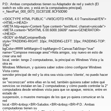
P.D.: Ambas computadoras tienen su Adaptador de red y switch (El
switch es sólo uno, y está en la computadora principal).
=_NextPart_000_0073_01C8710E.8CF50D90
<!DOCTYPE HTML PUBLIC "-//W3C//DTD HTML 4.0 Transitional//EN">
<HTML><HEAD>
<META http-equiv=Content-Type content="text/html; charset=unicode">
<META content="MSHTML 6.00.6000.16609" name=GENERATOR>
</HEAD>
<BODY id=MailContainerBody
style="PADDING-RIGHT: 10px; PADDING-LEFT: 10px; PADDING-TOP:
15px"
bgColor=#ffffff leftMargin=0 topMargin=0 CanvasTabStop="true"
name="Compose message area">Hola amigos, soy nuevo en esto de
crear una red
local, verán: tengo 2 computadoras, la principal es Windows Vista y la
otra es
Windows Millenium, y quisiera saber sobre cómo configurar Windows
Vista como
servidor principal de red y la otra sea vista como 'cliente', no puedo hacer
que
se "reconozcan" entre ellas en la red, también quisiera saber sobre qué
servicios se instalan en las 2 computadoras y cómo puedo controlar la 2°
computadora desde windows vista para que se apague, reinicie, entre en
estado de
suspensión, o muestre mensajes de los que yo quiera comunicar en la
red
local.<BR>&nbsp;<BR>Saludos.<BR>&nbsp;<BR>P.D.: Ambas
computadoras tienen su