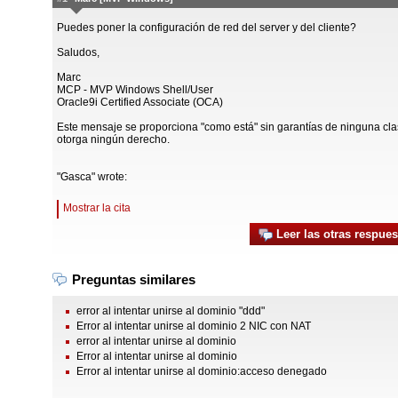
Puedes poner la configuración de red del server y del cliente?
Saludos,
Marc
MCP - MVP Windows Shell/User
Oracle9i Certified Associate (OCA)
Este mensaje se proporciona "como está" sin garantías de ninguna cla
otorga ningún derecho.
"Gasca" wrote:
Mostrar la cita
Leer las otras respues
Preguntas similares
error al intentar unirse al dominio "ddd"
Error al intentar unirse al dominio 2 NIC con NAT
error al intentar unirse al dominio
Error al intentar unirse al dominio
Error al intentar unirse al dominio:acceso denegado