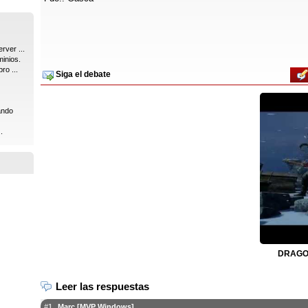
rver ...
inios.
ro ...
Siga el debate
ando
.
DRAGON
Leer las respuestas
#1
Marc [MVP Windows]