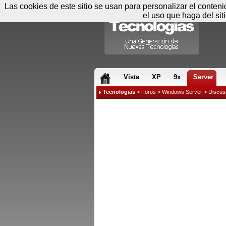
Las cookies de este sitio se usan para personalizar el conten
el uso que haga del sit
RSS & JS
Vista
XP
9x
Server
Tecnologias
>
Foros
>
Windows Server
>
Discus