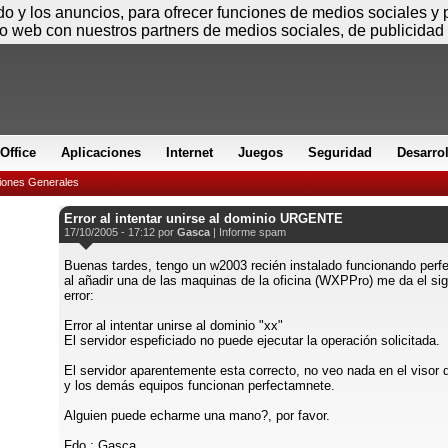
Sábado
ido y los anuncios, para ofrecer funciones de medios sociales y
io web con nuestros partners de medios sociales, de publicidad 
Office
Aplicaciones
Internet
Juegos
Seguridad
Desarro
iones Generales
Error al intentar unirse al dominio URGENTE
17/10/2005 - 17:12 por
Gasca
|
Informe spam
Buenas tardes, tengo un w2003 recién instalado funcionando perf
al añadir una de las maquinas de la oficina (WXPPro) me da el sig
error:
Error al intentar unirse al dominio "xx"
El servidor espeficiado no puede ejecutar la operación solicitada.
El servidor aparentemente esta correcto, no veo nada en el visor
y los demás equipos funcionan perfectamnete.
Alguien puede echarme una mano?, por favor.
Fdo.: Gasca