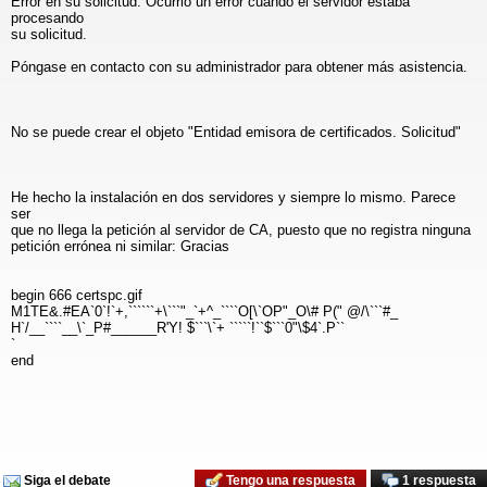
Error en su solicitud. Ocurrió un error cuando el servidor estaba
procesando
su solicitud.
Póngase en contacto con su administrador para obtener más asistencia.
No se puede crear el objeto "Entidad emisora de certificados. Solicitud"
He hecho la instalación en dos servidores y siempre lo mismo. Parece
ser
que no llega la petición al servidor de CA, puesto que no registra ninguna
petición errónea ni similar: Gracias
begin 666 certspc.gif
M1TE&.#EA`0`!`+,``````+\```"_`+^_````O[\`OP"_O\# P(" @/\```#_
H`/__````__\`_P#______R'Y! $```\`+ `````!``$```0"\$4`.P``
`
end
Siga el debate
Tengo una respuesta
1 respuesta