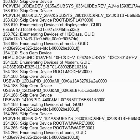
153.610: Skip Oem Device
PCI\VEN_10DE&DEV_0165&SUBSYS_033410DE&REV_A1\4&1593E17A
153.610: Skip Oem Device
PCI\VEN_8086&DEV_2992&SUBSYS_2801103C&REV_02\3&B1BFB68&0
153.610: Skip Oem Device ROOT\DISPLAY\0000
153.610: Enumerating Devices of displaycodec, GUID
{e6abb47d-8339-4c60-be92-e9045ff5a33d}
153.782: Enumerating Devices of HIDClass, GUID
{745a17a0-74d3-11d0-b6fe-00a0c90f57da}
153.985: Enumerating Devices of media, GUID
{4d36e96c-e325-11ce-bfc1-08002be10318}
154.110: Skip Oem Device
HDAUDIO\FUNC_01&VEN_10EC&DEV_0262&SUBSYS_103C2801&REV_10
154.110: Enumerating Devices of Modem, GUID
{4D36E96D-E325-11CE-BFC1-08002BE10318}
154.188: Skip Oem Device ROOT\MODEM\0000
154.188: Skip Oem Device
USB\VID_12D1&PID_1003&MI_00\6&13A32791&2&0000
154.188: Skip Oem Device
USB\VID_12D1&PID_1003&MI_00\6&E976EC&3&0000
154.188: Skip Oem Device
USB\VID_1410&PID_4400&MI_00\6&5FFD5E8&1&0000
154.188: Enumerating Devices of net, GUID
{4d36e972-e325-11ce-bfc1-08002be10318}
154.266: Skip Oem Device
PCI\VEN_8086&DEV_104A&SUBSYS_2800103C&REV_02\3&B1BFB68&
154.266: Skip Oem Device ROOT\VMWARE\0000
154.266: Skip Oem Device ROOT\VMWARE\0001
154.266: Enumerating Devices of ports, GUID
{4d36e978-e325-11ce-bfc1-08002be10318}