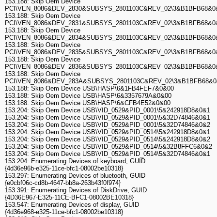
153.188: Skip Oem Device
PCI\VEN_8086&DEV_2830&SUBSYS_2801103C&REV_02\3&B1BFB68&0
153.188: Skip Oem Device
PCI\VEN_8086&DEV_2831&SUBSYS_2801103C&REV_02\3&B1BFB68&0
153.188: Skip Oem Device
PCI\VEN_8086&DEV_2834&SUBSYS_2801103C&REV_02\3&B1BFB68&0
153.188: Skip Oem Device
PCI\VEN_8086&DEV_2835&SUBSYS_2801103C&REV_02\3&B1BFB68&0
153.188: Skip Oem Device
PCI\VEN_8086&DEV_2836&SUBSYS_2801103C&REV_02\3&B1BFB68&0
153.188: Skip Oem Device
PCI\VEN_8086&DEV_283A&SUBSYS_2801103C&REV_02\3&B1BFB68&
153.188: Skip Oem Device USB\HASP\6&1FB4FEF7&0&00
153.188: Skip Oem Device USB\HASP\6&3357679A&0&00
153.188: Skip Oem Device USB\HASP\6&CFB4E52&0&00
153.204: Skip Oem Device USB\VID_0529&PID_0001\5&242918D8&0&1
153.204: Skip Oem Device USB\VID_0529&PID_0001\5&32D74846&0&1
153.204: Skip Oem Device USB\VID_0529&PID_0001\5&32D74846&0&2
153.204: Skip Oem Device USB\VID_0529&PID_0514\5&242918D8&0&1
153.204: Skip Oem Device USB\VID_0529&PID_0514\5&242918D8&0&2
153.204: Skip Oem Device USB\VID_0529&PID_0514\5&32B8FFC6&0&2
153.204: Skip Oem Device USB\VID_0529&PID_0514\5&32D74846&0&1
153.204: Enumerating Devices of keyboard, GUID
{4d36e96b-e325-11ce-bfc1-08002be10318}
153.297: Enumerating Devices of bluetooth, GUID
{e0cbf06c-cd8b-4647-bb8a-263b43f0f974}
153.391: Enumerating Devices of DiskDrive, GUID
{4D36E967-E325-11CE-BFC1-08002BE10318}
153.547: Enumerating Devices of display, GUID
{4d36e968-e325-11ce-bfc1-08002be10318}