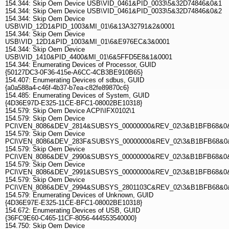
154.344: Skip Oem Device USB\VID_0461&PID_0033\5&32D74846&0&1
154.344: Skip Oem Device USB\VID_0461&PID_0033\5&32D74846&0&2
154.344: Skip Oem Device
USB\VID_12D1&PID_1003&MI_01\6&13A32791&2&0001
154.344: Skip Oem Device
USB\VID_12D1&PID_1003&MI_01\6&E976EC&3&0001
154.344: Skip Oem Device
USB\VID_1410&PID_4400&MI_01\6&5FFD5E8&1&0001
154.344: Enumerating Devices of Processor, GUID
{50127DC3-0F36-415e-A6CC-4CB3BE910B65}
154.407: Enumerating Devices of sdbus, GUID
{a0a588a4-c46f-4b37-b7ea-c82fe89870c6}
154.485: Enumerating Devices of System, GUID
{4D36E97D-E325-11CE-BFC1-08002BE10318}
154.579: Skip Oem Device ACPI\IFX0102\1
154.579: Skip Oem Device
PCI\VEN_8086&DEV_2814&SUBSYS_00000000&REV_02\3&B1BFB68&0
154.579: Skip Oem Device
PCI\VEN_8086&DEV_283F&SUBSYS_00000000&REV_02\3&B1BFB68&0
154.579: Skip Oem Device
PCI\VEN_8086&DEV_2990&SUBSYS_00000000&REV_02\3&B1BFB68&0
154.579: Skip Oem Device
PCI\VEN_8086&DEV_2991&SUBSYS_00000000&REV_02\3&B1BFB68&0
154.579: Skip Oem Device
PCI\VEN_8086&DEV_2994&SUBSYS_2801103C&REV_02\3&B1BFB68&0
154.579: Enumerating Devices of Unknown, GUID
{4D36E97E-E325-11CE-BFC1-08002BE10318}
154.672: Enumerating Devices of USB, GUID
{36FC9E60-C465-11CF-8056-444553540000}
154.750: Skip Oem Device