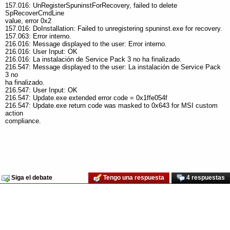
157.016: UnRegisterSpuninstForRecovery, failed to delete
SpRecoverCmdLine
value, error 0x2
157.016: DoInstallation: Failed to unregistering spuninst.exe for recovery.
157.063: Error interno.
216.016: Message displayed to the user: Error interno.
216.016: User Input: OK
216.016: La instalación de Service Pack 3 no ha finalizado.
216.547: Message displayed to the user: La instalación de Service Pack
3 no
ha finalizado.
216.547: User Input: OK
216.547: Update.exe extended error code = 0x1ffe054f
216.547: Update.exe return code was masked to 0x643 for MSI custom
action
compliance.
Siga el debate
Tengo una respuesta
4 respuestas