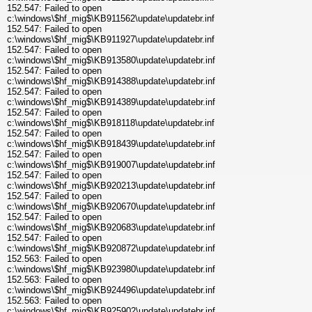
152.547: Failed to open
c:\windows\$hf_mig$\KB911562\update\updatebr.inf
152.547: Failed to open
c:\windows\$hf_mig$\KB911927\update\updatebr.inf
152.547: Failed to open
c:\windows\$hf_mig$\KB913580\update\updatebr.inf
152.547: Failed to open
c:\windows\$hf_mig$\KB914388\update\updatebr.inf
152.547: Failed to open
c:\windows\$hf_mig$\KB914389\update\updatebr.inf
152.547: Failed to open
c:\windows\$hf_mig$\KB918118\update\updatebr.inf
152.547: Failed to open
c:\windows\$hf_mig$\KB918439\update\updatebr.inf
152.547: Failed to open
c:\windows\$hf_mig$\KB919007\update\updatebr.inf
152.547: Failed to open
c:\windows\$hf_mig$\KB920213\update\updatebr.inf
152.547: Failed to open
c:\windows\$hf_mig$\KB920670\update\updatebr.inf
152.547: Failed to open
c:\windows\$hf_mig$\KB920683\update\updatebr.inf
152.547: Failed to open
c:\windows\$hf_mig$\KB920872\update\updatebr.inf
152.563: Failed to open
c:\windows\$hf_mig$\KB923980\update\updatebr.inf
152.563: Failed to open
c:\windows\$hf_mig$\KB924496\update\updatebr.inf
152.563: Failed to open
c:\windows\$hf_mig$\KB925902\update\updatebr.inf