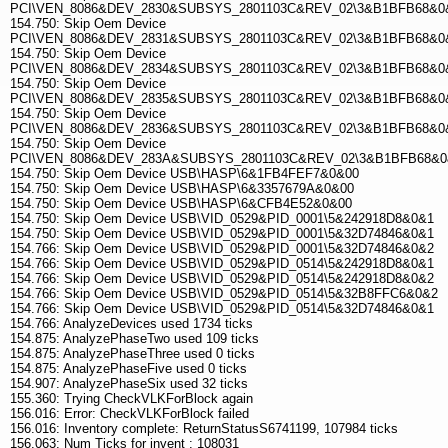
PCI\VEN_8086&DEV_2830&SUBSYS_2801103C&REV_02\3&B1BFB68&0
154.750: Skip Oem Device
PCI\VEN_8086&DEV_2831&SUBSYS_2801103C&REV_02\3&B1BFB68&0
154.750: Skip Oem Device
PCI\VEN_8086&DEV_2834&SUBSYS_2801103C&REV_02\3&B1BFB68&0
154.750: Skip Oem Device
PCI\VEN_8086&DEV_2835&SUBSYS_2801103C&REV_02\3&B1BFB68&0
154.750: Skip Oem Device
PCI\VEN_8086&DEV_2836&SUBSYS_2801103C&REV_02\3&B1BFB68&0
154.750: Skip Oem Device
PCI\VEN_8086&DEV_283A&SUBSYS_2801103C&REV_02\3&B1BFB68&
154.750: Skip Oem Device USB\HASP\6&1FB4FEF7&0&00
154.750: Skip Oem Device USB\HASP\6&3357679A&0&00
154.750: Skip Oem Device USB\HASP\6&CFB4E52&0&00
154.750: Skip Oem Device USB\VID_0529&PID_0001\5&242918D8&0&1
154.750: Skip Oem Device USB\VID_0529&PID_0001\5&32D74846&0&1
154.766: Skip Oem Device USB\VID_0529&PID_0001\5&32D74846&0&2
154.766: Skip Oem Device USB\VID_0529&PID_0514\5&242918D8&0&1
154.766: Skip Oem Device USB\VID_0529&PID_0514\5&242918D8&0&2
154.766: Skip Oem Device USB\VID_0529&PID_0514\5&32B8FFC6&0&2
154.766: Skip Oem Device USB\VID_0529&PID_0514\5&32D74846&0&1
154.766: AnalyzeDevices used 1734 ticks
154.875: AnalyzePhaseTwo used 109 ticks
154.875: AnalyzePhaseThree used 0 ticks
154.875: AnalyzePhaseFive used 0 ticks
154.907: AnalyzePhaseSix used 32 ticks
155.360: Trying CheckVLKForBlock again
156.016: Error: CheckVLKForBlock failed
156.016: Inventory complete: ReturnStatusS6741199, 107984 ticks
156.063: Num Ticks for invent : 108031