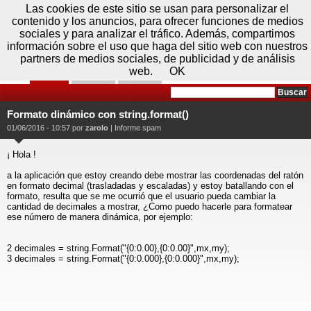
Jueves 06 de agosto - 16:51
Registrar
Conectar
Las cookies de este sitio se usan para personalizar el
contenido y los anuncios, para ofrecer funciones de medios
sociales y para analizar el tráfico. Además, compartimos
información sobre el uso que haga del sitio web con nuestros
partners de medios sociales, de publicidad y de análisis
web.
OK
Foros
Prensa
Videos
Tecnologias
>
Foros
>
Desarrollo
>
C Sharp
Formato dinámico con string.format()
01/06/2016 - 10:57 por
zarolo
|
Informe spam
¡ Hola !
a la aplicación que estoy creando debe mostrar las coordenadas del ratón
en formato decimal (trasladadas y escaladas) y estoy batallando con el
formato, resulta que se me ocurrió que el usuario pueda cambiar la
cantidad de decimales a mostrar, ¿Como puedo hacerle para formatear
ese número de manera dinámica, por ejemplo:
2 decimales = string.Format("{0:0.00},{0:0.00}",mx,my);
3 decimales = string.Format("{0:0.000},{0:0.000}",mx,my);