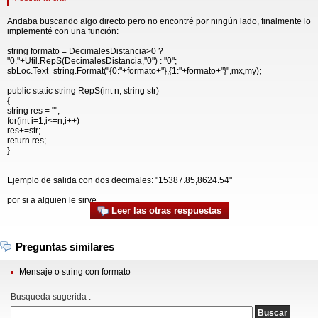
Andaba buscando algo directo pero no encontré por ningún lado, finalmente lo
implementé con una función:
string formato = DecimalesDistancia>0 ?
"0."+Util.RepS(DecimalesDistancia,"0") : "0";
sbLoc.Text=string.Format("{0:"+formato+"},{1:"+formato+"}",mx,my);
public static string RepS(int n, string str)
{
string res = "";
for(int i=1;i<=n;i++)
res+=str;
return res;
}
Ejemplo de salida con dos decimales: "15387.85,8624.54"
por si a alguien le sirve.
Leer las otras respuestas
Preguntas similares
Mensaje o string con formato
Busqueda sugerida :