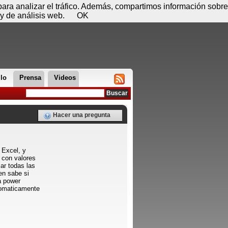
 07 de agosto - 22:36
Registrar
Conectar
 para analizar el tráfico. Además, compartimos información sobre
y de análisis web.
OK
llo
Prensa
Videos
Hacer una pregunta
 Excel, y
 con valores
ar todas las
en sabe si
a power
tomaticamente