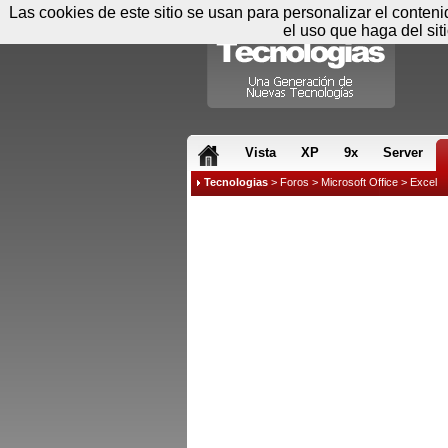
Las cookies de este sitio se usan para personalizar el conten
el uso que haga del sit
RSS & JS
Vista
XP
9x
Server
Tecnologias
>
Foros
>
Microsoft Office
>
Excel