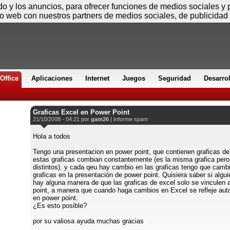
Viernes
ido y los anuncios, para ofrecer funciones de medios sociales y
io web con nuestros partners de medios sociales, de publicidad 
Office
Aplicaciones
Internet
Juegos
Seguridad
Desarro
Graficas Excel en Power Point
21/10/2008 - 04:21 por
gam26
|
Informe spam
Hola a todos
Tengo una presentacion en power point, que contienen graficas de
estas graficas combian constantemente (es la misma grafica pero
distintos). y cada qeu hay cambio en las graficas tengo que cambi
graficas en la presentación de power point. Quisiera saber si algui
hay alguna manera de que las graficas de excel solo se vinculen 
point, a manera que cuando haga cambios en Excel se refleje au
en power point.
¿Es esto posible?
por su valiosa ayuda muchas gracias