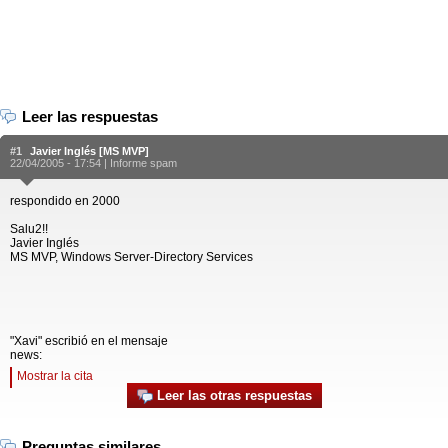
Leer las respuestas
#1
Javier Inglés [MS MVP]
22/04/2005 - 17:54 |
Informe spam
respondido en 2000
Salu2!!
Javier Inglés
MS MVP, Windows Server-Directory Services
"Xavi" escribió en el mensaje
news:
Mostrar la cita
Leer las otras respuestas
Preguntas similares