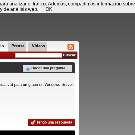
 08 de agosto - 16:20
Registrar
Conectar
 para analizar el tráfico. Además, compartimos información sobre
y de análisis web.
OK
llo
Prensa
Videos
Hacer una pregunta
licativo) para un grupo en Windows Server
Tengo una respuesta