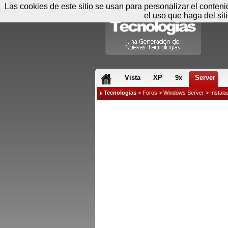
Las cookies de este sitio se usan para personalizar el conten
el uso que haga del sit
RSS & JS
Vista
XP
9x
Server
Tecnologias
>
Foros
>
Windows Server
>
Instala