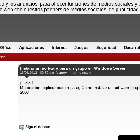
Sábado
ido y los anuncios, para ofrecer funciones de medios sociales y
io web con nuestros partners de medios sociales, de publicidad 
Office
Aplicaciones
Internet
Juegos
Seguridad
Desarro
cion
Instalar un software para un grupo en Windows Server
16/08/2012 - 09:52 por
founcy
|
Informe spam
¡ Hola !
Me podrían explicar paso a paso, Como Instalar un software (o ap
2003
Siga el debate