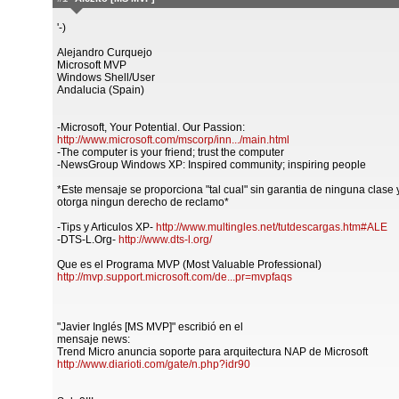
'-)
Alejandro Curquejo
Microsoft MVP
Windows Shell/User
Andalucia (Spain)
-Microsoft, Your Potential. Our Passion:
http://www.microsoft.com/mscorp/inn.../main.html
-The computer is your friend; trust the computer
-NewsGroup Windows XP: Inspired community; inspiring people
*Este mensaje se proporciona "tal cual" sin garantia de ninguna clase 
otorga ningun derecho de reclamo*
-Tips y Articulos XP-
http://www.multingles.net/tutdescargas.htm#ALE
-DTS-L.Org-
http://www.dts-l.org/
Que es el Programa MVP (Most Valuable Professional)
http://mvp.support.microsoft.com/de...pr=mvpfaqs
"Javier Inglés [MS MVP]" escribió en el
mensaje news:
Trend Micro anuncia soporte para arquitectura NAP de Microsoft
http://www.diarioti.com/gate/n.php?idr90