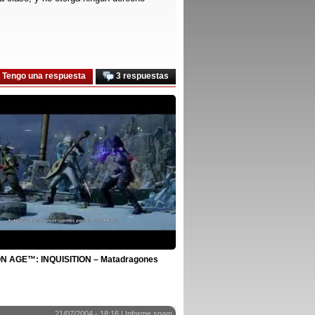
Tengo una respuesta
3 respuestas
 AGE™: INQUISITION – Matadragones
21/07/2004 - 18:16 |
Informe spam