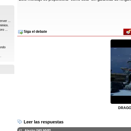
rver ...
inios.
ro ...
Siga el debate
ando
.
DRAGON
Leer las respuestas
#1
Alezito [MS MVP]