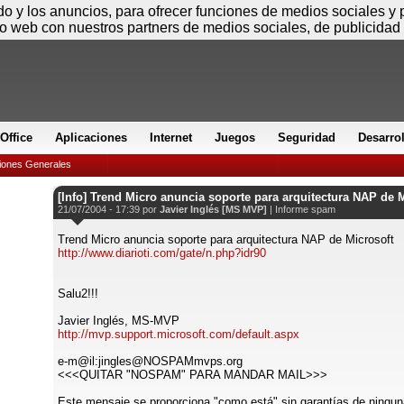
Domingo
ido y los anuncios, para ofrecer funciones de medios sociales y
io web con nuestros partners de medios sociales, de publicidad 
Office
Aplicaciones
Internet
Juegos
Seguridad
Desarro
iones Generales
[Info] Trend Micro anuncia soporte para arquitectura NAP de 
21/07/2004 - 17:39 por
Javier Inglés [MS MVP]
|
Informe spam
Trend Micro anuncia soporte para arquitectura NAP de Microsoft
http://www.diarioti.com/gate/n.php?idr90
Salu2!!!
Javier Inglés, MS-MVP
http://mvp.support.microsoft.com/default.aspx
e-m@il:jingles@NOSPAMmvps.org
<<<QUITAR "NOSPAM" PARA MANDAR MAIL>>>
Este mensaje se proporciona "como está" sin garantías de ningun