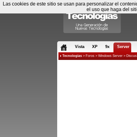
Las cookies de este sitio se usan para personalizar el conten
el uso que haga del sit
RSS & JS
Vista
XP
9x
Server
Tecnologias
>
Foros
>
Windows Server
>
Discus