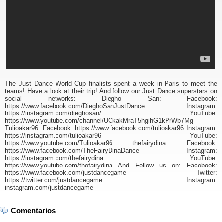
The Just Dance World Cup finalists spent a week in Paris to meet the
teams! Have a look at their trip! And follow our Just Dance superstars on
social networks: Diegho San: Facebook:
https://www.facebook.com/DieghoSanJustDance Instagram:
https://instagram.com/dieghosan/ YouTube:
https://www.youtube.com/channel/UCkakMraT5hgihG1kPrWb7Mg
Tulioakar96: Facebook: https://www.facebook.com/tulioakar96 Instagram:
https://instagram.com/tulioakar96 YouTube:
https://www.youtube.com/Tulioakar96 thefairydina: Facebook:
https://www.facebook.com/TheFairyDinaDance Instagram:
https://instagram.com/thefairydina YouTube:
https://www.youtube.com/thefairydina And Follow us on: Facebook:
https://www.facebook.com/justdancegame Twitter:
https://twitter.com/justdancegame Instagram:
instagram.com/justdancegame
Comentarios