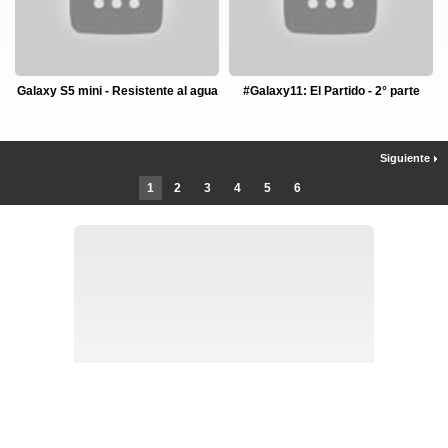
Galaxy S5 mini - Resistente al agua
#Galaxy11: El Partido - 2° parte
Siguiente
1
2
3
4
5
6