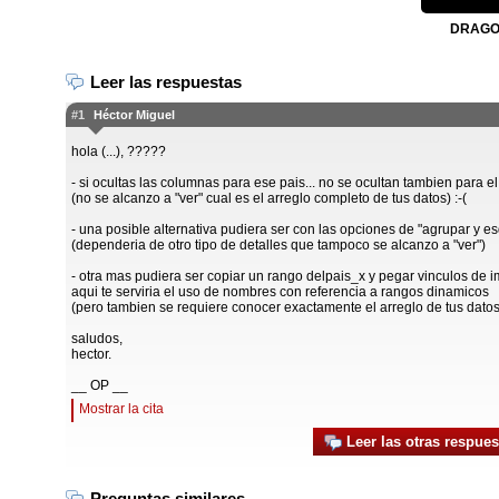
DRAGON
Leer las respuestas
#1
Héctor Miguel
hola (...), ?????
- si ocultas las columnas para ese pais... no se ocultan tambien para el
(no se alcanzo a "ver" cual es el arreglo completo de tus datos) :-(
- una posible alternativa pudiera ser con las opciones de "agrupar y 
(dependeria de otro tipo de detalles que tampoco se alcanzo a "ver")
- otra mas pudiera ser copiar un rango delpais_x y pegar vinculos de im
aqui te serviria el uso de nombres con referencia a rangos dinamicos
(pero tambien se requiere conocer exactamente el arreglo de tus datos 
saludos,
hector.
__ OP __
Mostrar la cita
Leer las otras respues
Preguntas similares