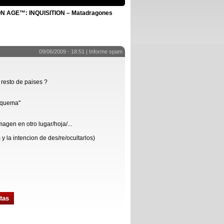
 AGE™: INQUISITION – Matadragones
09/06/2009 - 18:51 |
Informe spam
 resto de paises ?
esquema"
agen en otro lugar/hoja/...
y la intencion de des/re/ocultarlos)
tas