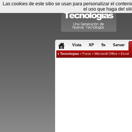
Las cookies de este sitio se usan para personalizar el conten
el uso que haga del sit
RSS & JS
Vista
XP
9x
Server
Tecnologias
>
Foros
>
Microsoft Office
>
Excel