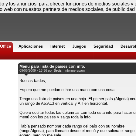
Viernes
ido y los anuncios, para ofrecer funciones de medios sociales y
io web con nuestros partners de medios sociales, de publicidad 
Office
Aplicaciones
Internet
Juegos
Seguridad
Desarro
Menu para lista de paises con info.
09/06/2009 - 13:36 por
Setis
|
Informe spam
Buenas tardes,
Espero que me puedan echar una mano con una cosa.
Tengo una lista de paises en una hoja. El primer país (Algeria) oc
un rango de A6:A13 en vertical y AH en horizontal.
Quiero ocultar todas las columnas con toda esta info para hacer u
menú con los paises y salga toda la info.
Había pensado nombrar cada rango del país con su nombre
(rangoAlgeria), para llamarlo desde el menú y que saliera el rango
entero, pero no me sale.