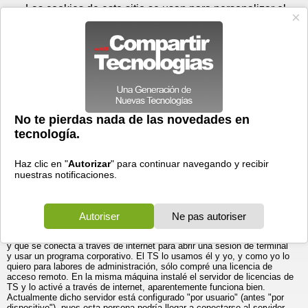
Jueves 06 de agosto - 08:02
Registrar
Conectar
Las cookies de este sitio se usan para personalizar el
contenido y los anuncios, para ofrecer funciones de medios
sociales y para analizar el tráfico. Además, compartimos
información sobre el uso que haga del sitio web con nuestros
partners de medios sociales, de publicidad y de análisis
web.
OK
Foros
Prensa
Videos
Tecnologias
>
Foros
>
Windows Server
>
Redes
Mi servidor de licencias de Terminal server no emite licencias
29/11/2005 - 09:21 por
Gianola
|
Informe spam
Buenos días,
El título del mensaje describe mi problema. Escenario: servidor único
en una oficina con menos de 10 puestos, el equipo está bien
dimensionado
y funciona perfectamente todo lo demás (es un HP Compaq Proliant, con
discos en RAID 1, unidad DAT para el backup, etc.)
Tengo un usuario remoto cuyo ordenador no está incluido en el dominio,
y que se conecta a través de internet para abrir una sesión de terminal
y usar un programa corporativo. El TS lo usamos él y yo, y como yo lo
quiero para labores de administración, sólo compré una licencia de
acceso remoto. En la misma máquina instalé el servidor de licencias de
TS y lo activé a través de internet, aparentemente funciona bien.
Actualmente dicho servidor está configurado "por usuario" (antes "por
dispositivo"), pues esta persona podría llegar a conectarse al servidor