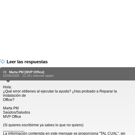
Leer las respuestas
#1
Marta PM [MVP Office]
02/06/2005 - 21:34 |
Informe spam
Hola:
¿Qué error obtienes al ejecutar la ayuda? ¿Has probado a Reparar la
instalación de
Office?
Marta PM
Saúdos/Saludos
MVP Office
(Si quieres escribirme ya sabes lo que no quiero)
__________
La información contenida en este mensaje se proporciona "TAL CUAL", sin