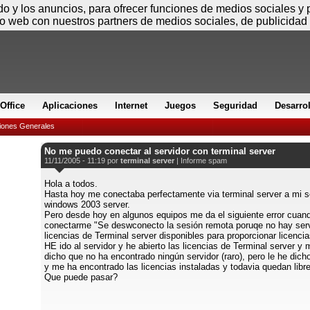
Sábado
ido y los anuncios, para ofrecer funciones de medios sociales y
io web con nuestros partners de medios sociales, de publicidad 
Office
Aplicaciones
Internet
Juegos
Seguridad
Desarro
iones Generales
No me puedo conectar al servidor con terminal server
11/11/2005 - 11:19 por
terminal server
|
Informe spam
Hola a todos.
Hasta hoy me conectaba perfectamente via terminal server a mi s
windows 2003 server.
Pero desde hoy en algunos equipos me da el siguiente error cuand
conectarme "Se deswconecto la sesión remota poruqe no hay ser
licencias de Terminal server disponibles para proporcionar licencia
HE ido al servidor y he abierto las licencias de Terminal server y
dicho que no ha encontrado ningún servidor (raro), pero le he dich
y me ha encontrado las licencias instaladas y todavia quedan libr
Que puede pasar?