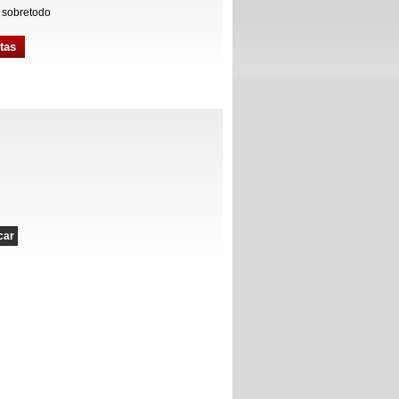
 sobretodo
tas