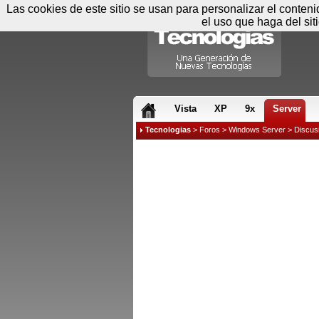
Las cookies de este sitio se usan para personalizar el conten
el uso que haga del sit
RSS & JS
Vista
XP
9x
Server
Tecnologias
>
Foros
>
Windows Server
>
Discus