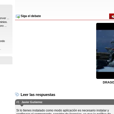
Siga el debate
rver ...
inios.
ro ...
ando
.
DRAGON
Leer las respuestas
#1
Javier Gutierrez
Si lo tienes instalado como modo aplicación es necesario instalar y