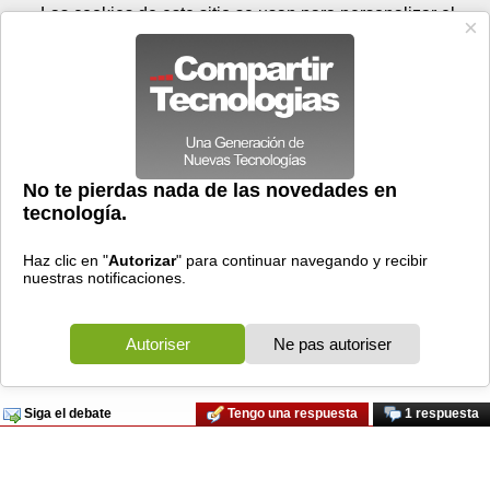
Lunes 10 de agosto - 03:20
Registrar
Conectar
Las cookies de este sitio se usan para personalizar el
contenido y los anuncios, para ofrecer funciones de medios
sociales y para analizar el tráfico. Además, compartimos
información sobre el uso que haga del sitio web con nuestros
partners de medios sociales, de publicidad y de análisis
web.
OK
Foros
Prensa
Videos
Tecnologias
>
Foros
>
Windows Server
>
no puedo ver algunas paginas
Discusiones Generales
02/12/2004 - 08:48 por
maribel
|
Informe spam
como ya he dicho no puedo ver dos paginas concretamento
que son la caixa y la de ibercaja, porque no encuentra
servidor, no tengo ningun problema con ninguna mas por
favor si podeis ayudarme os lo agradeceria
Siga el debate
Tengo una respuesta
1 respuesta