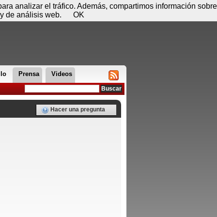
 09 de agosto - 09:29
Registrar
Conectar
 para analizar el tráfico. Además, compartimos información sobre
y de análisis web.
OK
llo
Prensa
Videos
Hacer una pregunta