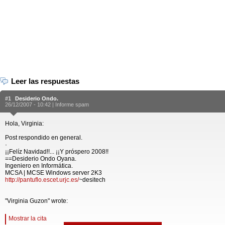
Leer las respuestas
#1
Desiderio Ondo.
26/12/2007 - 10:42 |
Informe spam
Hola, Virginia:
Post respondido en general.
·
¡¡Felíz Navidad!!... ¡¡Y próspero 2008!!
==Desiderio Ondo Oyana.
Ingeniero en Informática.
MCSA | MCSE Windows server 2K3
http://pantuflo.escet.urjc.es/
~desitech
"Virginia Guzon" wrote:
Mostrar la cita