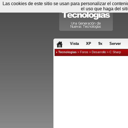
Las cookies de este sitio se usan para personalizar el conten
el uso que haga del sit
RSS & JS
Vista
XP
9x
Server
Tecnologias
>
Foros
>
Desarrollo
>
C Sharp