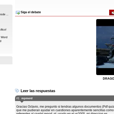
Siga el debate
sde ...
fico!
a Word
d
DRAGON
Leer las respuestas
#1
mpmerd
Gracias Octavio, me pregunto si tendras algunos documentos (Pdf qui
que me pudieran ayudar en cuestiones aparentemente sencillas como
referentes al crystal report .nt, usado en el vs2005, mi direccion es