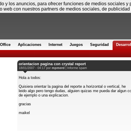
Viernes
ido y los anuncios, para ofrecer funciones de medios sociales y
io web con nuestros partners de medios sociales, de publicidad 
Office
Aplicaciones
Internet
Juegos
Seguridad
Desarro
orientacion pagina con crystal report
18/01/2007 - 04:17 por
mpmerd
|
Informe spam
Hola a todos:
Quisiera orientar la pagina del reporte a horizontal o vertical, he
leido algo pero tengo dudas, alguien quizas me pueda dar algun c
de ejemplo o una explicacion.
gracias
maikel