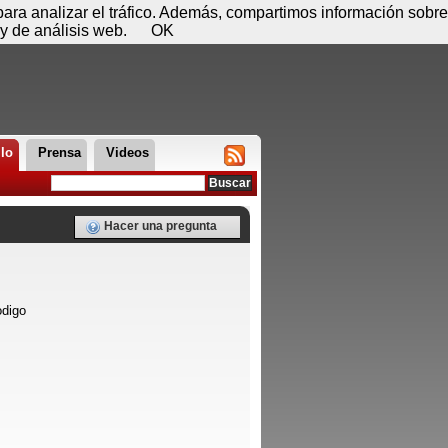
 07 de agosto - 03:47
Registrar
Conectar
 para analizar el tráfico. Además, compartimos información sobre
y de análisis web.
OK
llo
Prensa
Videos
Hacer una pregunta
odigo