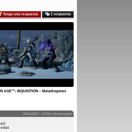
Tengo una respuesta
1 respuesta
 AGE™: INQUISITION – Matadragones
20/01/2007 - 16:50 |
Informe spam
zas)
 estas