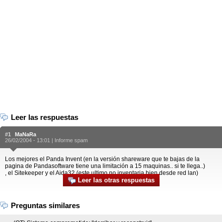
Leer las respuestas
#1
MaNaRa
26/02/2004 - 13:01 |
Informe spam
Los mejores el Panda Invent (en la versión shareware que te bajas de la
pagina de Pandasoftware tiene una limitación a 15 maquinas.. si te llega..)
, el Sitekeeper y el Aida32 (este ultimo no inventaria bien desde red lan)
Leer las otras respuestas
Preguntas similares