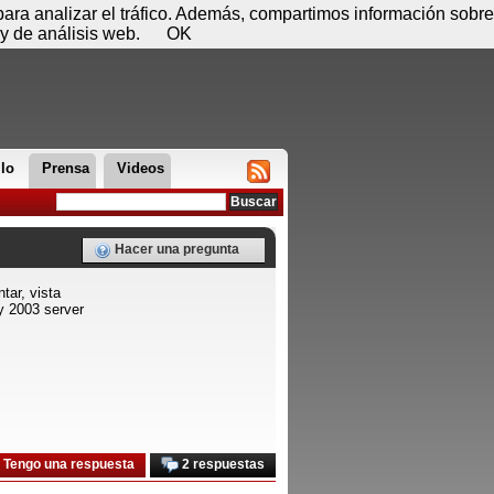
 06 de agosto - 15:38
Registrar
Conectar
 para analizar el tráfico. Además, compartimos información sobre
y de análisis web.
OK
llo
Prensa
Videos
Hacer una pregunta
tar, vista
y 2003 server
Tengo una respuesta
2 respuestas