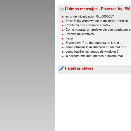
Últimos mensajes - Powered by IBM
error de inicializacion 0xc0000017
Error 1053 Windows no pudo iniciar servicio ..
Problema con comando chkdsk.
Como mostrar un archivo sin que pueda ser co
Perdida de Archivos
Inicio
El windows 7 se desconecta de la red ...
como eliminar la multisesion en un dvd cd-r
como habilito los juegos de windows?
la carpeta mis documentos funciona mal
Palabras claves