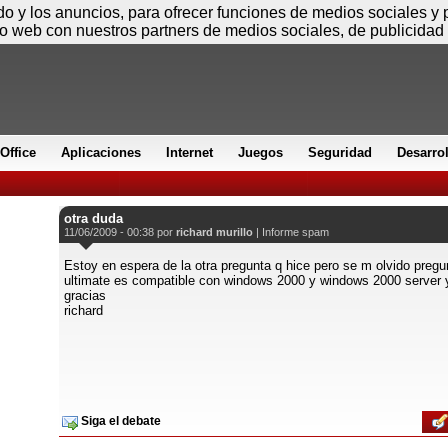
Jueves
ido y los anuncios, para ofrecer funciones de medios sociales y
io web con nuestros partners de medios sociales, de publicidad 
Office
Aplicaciones
Internet
Juegos
Seguridad
Desarro
otra duda
11/06/2009 - 00:38 por
richard murillo
|
Informe spam
Estoy en espera de la otra pregunta q hice pero se m olvido pregun
ultimate es compatible con windows 2000 y windows 2000 server 
gracias
richard
Siga el debate