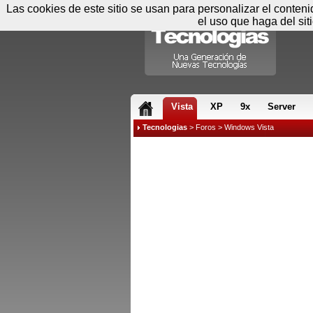
Las cookies de este sitio se usan para personalizar el conten
el uso que haga del sit
RSS & JS
Vista
XP
9x
Server
Tecnologias
>
Foros
>
Windows Vista