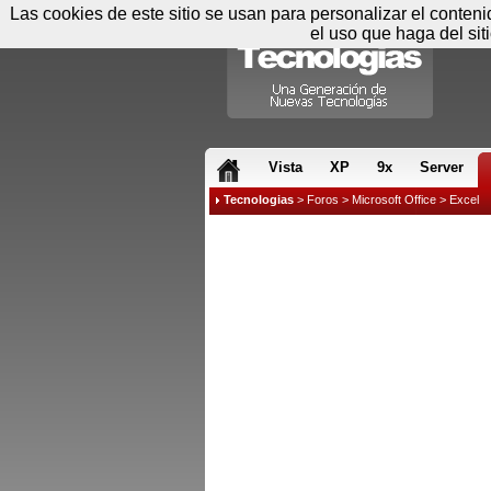
Las cookies de este sitio se usan para personalizar el conten
el uso que haga del sit
RSS & JS
Vista
XP
9x
Server
Tecnologias
>
Foros
>
Microsoft Office
>
Excel