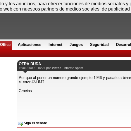
Sábado
ido y los anuncios, para ofrecer funciones de medios sociales y
io web con nuestros partners de medios sociales, de publicidad 
Office
Aplicaciones
Internet
Juegos
Seguridad
Desarro
OTRA DUDA
16/01/2009 - 16:24 por
Victor
|
Informe spam
Por que al poner un numero grande ejemplo 1946 y pasarlo a binar
el error #NUM?
Gracias
Siga el debate