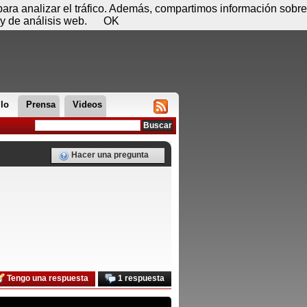
 08 de agosto - 14:46
Registrar
Conectar
 para analizar el tráfico. Además, compartimos información sobre
y de análisis web.
OK
llo
Prensa
Videos
Hacer una pregunta
Tengo una respuesta
1 respuesta