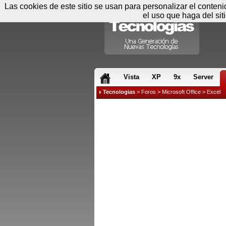
Las cookies de este sitio se usan para personalizar el conten
el uso que haga del sit
RSS & JS
Vista
XP
9x
Server
Tecnologias
>
Foros
>
Microsoft Office
>
Excel