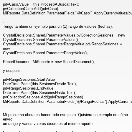
pdvCaso.Value = this.ProcesoABuscar.Text;
pvCollectionCaso.Add(pdvCaso)
MiReporte.DataDefinition.ParameterFields["@Caso"].ApplyCurrentValues(pv
-
Tengo también un ejemplo para un (1) rango de valores (fechas).
-
CrystalDecisions.Shared.ParameterValues pvCollectionSesiones = new
CrystalDecisions.Shared.ParameterValues();
CrystalDecisions.Shared.ParameterRangeValue pdvRangoSesiones =
new
CrystalDecisions.Shared.ParameterRangeValue();
ReportDocument MiReporte = new ReportDocument();
y despues:
pdvRangoSesiones.StartValue =
DateTime.Parse(this.SesionesDesde.Text);
pdvRangoSesiones.EndValue =
DateTime.Parse(this.SesionesHasta.Text);
pvCollectionSesiones.Add(pdvRangoSesiones)
MiReporte.DataDefinition.ParameterFields["@RangoFechas"].ApplyCurrentV
-
Mi problema ahora es hacer todo eso junto. Quisiera un ejemplo de cómo
envío
un rango y varios valores discretos al mismo reporte.