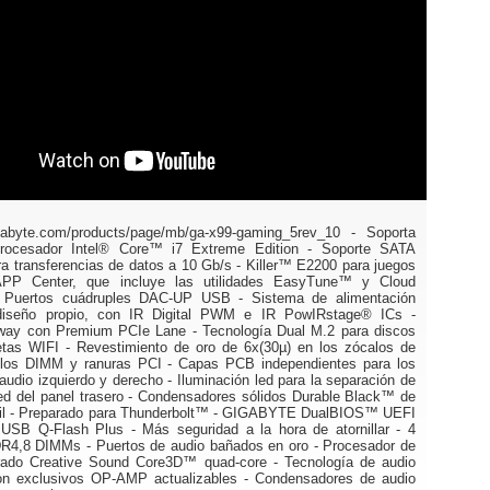
gigabyte.com/products/page/mb/ga-x99-gaming_5rev_10 - Soporta
rocesador Intel® Core™ i7 Extreme Edition - Soporte SATA
a transferencias de datos a 10 Gb/s - Killer™ E2200 para juegos
APP Center, que incluye las utilidades EasyTune™ y Cloud
 Puertos cuádruples DAC-UP USB - Sistema de alimentación
 diseño propio, con IR Digital PWM e IR PowIRstage® ICs -
-way con Premium PCIe Lane - Tecnología Dual M.2 para discos
etas WIFI - Revestimiento de oro de 6x(30µ) en los zócalos de
os DIMM y ranuras PCI - Capas PCB independientes para los
audio izquierdo y derecho - Iluminación led para la separación de
led del panel trasero - Condensadores sólidos Durable Black™ de
útil - Preparado para Thunderbolt™ - GIGABYTE DualBIOS™ UEFI
 USB Q-Flash Plus - Más seguridad a la hora de atornillar - 4
R4,8 DIMMs - Puertos de audio bañados en oro - Procesador de
grado Creative Sound Core3D™ quad-core - Tecnología de audio
 exclusivos OP-AMP actualizables - Condensadores de audio