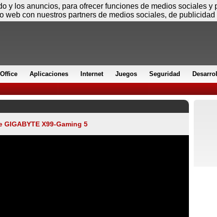
Viernes
ido y los anuncios, para ofrecer funciones de medios sociales y
io web con nuestros partners de medios sociales, de publicidad 
Office
Aplicaciones
Internet
Juegos
Seguridad
Desarro
se GIGABYTE X99-Gaming 5