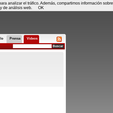
 07 de agosto - 10:52
Registrar
Conectar
 para analizar el tráfico. Además, compartimos información sobre
y de análisis web.
OK
llo
Prensa
Videos