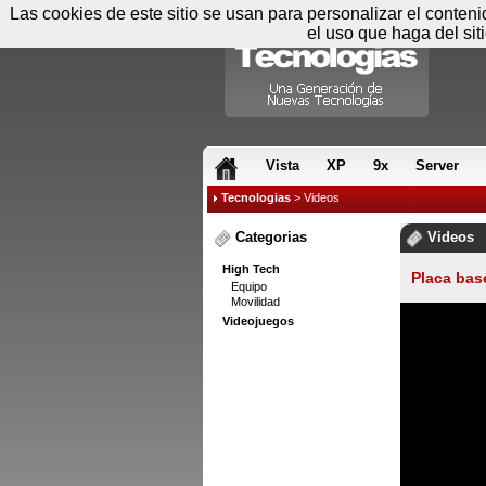
Las cookies de este sitio se usan para personalizar el conten
el uso que haga del sit
RSS & JS
Vista
XP
9x
Server
Tecnologias
> Videos
Categorias
Videos
High Tech
Placa ba
Equipo
Movilidad
Videojuegos