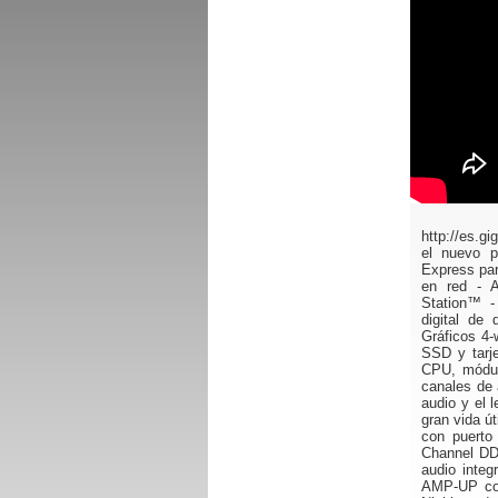
http://es.
el nuevo p
Express par
en red - 
Station™ -
digital de
Gráficos 4
SSD y tarj
CPU, módul
canales de 
audio y el 
gran vida 
con puerto
Channel DD
audio inte
AMP-UP con