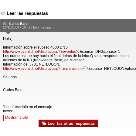
Leer las respuestas
#1
Carles Batet
23/11/2004 - 10:42 |
Informe spam
Hola,
Información sobre el suceso 4000 DNS
http://www.eventid.net/display.asp?&eventno
)6&source=DNS&phase=1
Los números que hay hacia el final detrás de la letra Q se corresponden con
artículos de la KB (Knowledge Base) de Microsoft.
Información del 5781 NETLOGON.
http://www.eventid.net/display.asp?...mp;eventno
7&source=NETLOGON&phas
Saludos
Carles Batet
"Lope" escribió en el mensaje
news:
Mostrar la cita
Leer las otras respuestas