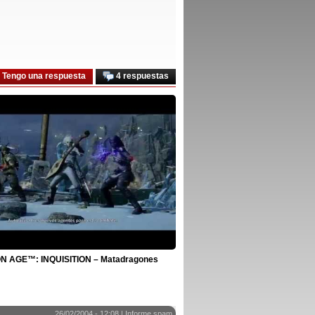
Tengo una respuesta
4 respuestas
 AGE™: INQUISITION – Matadragones
26/02/2004 - 12:08 |
Informe spam