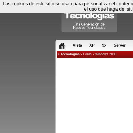
Las cookies de este sitio se usan para personalizar el conten
el uso que haga del sit
RSS & JS
Vista
XP
9x
Server
Tecnologias
>
Foros
>
Windows 2000