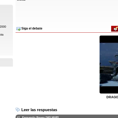
 2000
Siga el debate
ota
DRAGON
Leer las respuestas
#1
Fernando Reyes [MS MVP]