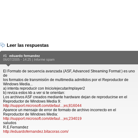
Leer las respuestas
#1
eduardo fernandez
06/07/2005 - 14:25 |
Informe spam
El Formato de secuencia avanzada (ASF, Advanced Streaming Format ) es uno
de
los formatos de transmisión de multimedia admitidos por el Reproductor de
Windows Media...
a) intenta reproducir con Inicio/ejecutar/mplayer2
b) reviza estos kb a ver si te orientan:
Los archivos ASF creados mediante hardware dejan de reproducirse en el
Reproductor de Windows Media 9:
http://support.microsoft.com/defaul...;es;816044
Aparece un mensaje de error de formato de archivo incorrecto en el
Reproductor de Windows Media:
http://support.microsoft.com/defaul...;es;234019
saludos
R.E.Fernandez
http://eduardofernandez.bitacoras.com/