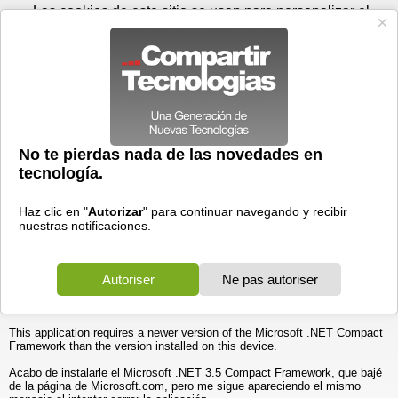
Jueves 06 de agosto - 18:13
Registrar
Conectar
Las cookies de este sitio se usan para personalizar el
contenido y los anuncios, para ofrecer funciones de medios
sociales y para analizar el tráfico. Además, compartimos
información sobre el uso que haga del sitio web con nuestros
partners de medios sociales, de publicidad y de análisis
web.
OK
Foros
Prensa
Videos
Tecnologias
>
Foros
>
Aplicaciones
>
PocketPC
Problemas al intentar correr una aplicación. Pocket PC DELL
AXIM X51V
04/02/2011 - 09:30 por
edw
|
Informe spam
¡ Hola !
Buenos días,
Por favor, necesito que alguien me indique una solución.
Tengo un pocket pc DELL Axim X51V con Windows Mobile 5.0 . Al
intentar correr una aplicación, me indica el siguiente mensaje:
This application requires a newer version of the Microsoft .NET Compact
Framework than the version installed on this device.
Acabo de instalarle el Microsoft .NET 3.5 Compact Framework, que bajé
de la página de Microsoft.com, pero me sigue apareciendo el mismo